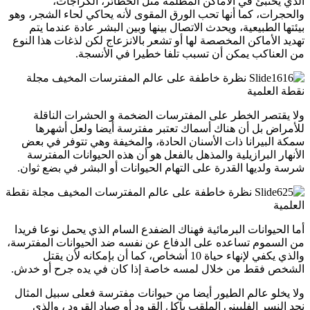
الذي يختبئ في الأماكن المظلمة مثل الحظائر، الكراجات،
والحجرات، كما أنها تحب الورق المقوى لأنه يحاكي لحاء الشجر، وهو
بيئتها الطبيعية، ويحدث الاتصال بينها وبين البشر عادة عندما يتم
تهديد الأماكن المخصصة لها أو تشعر بالانزعاج لكن لذغات هذا النوع
من العناكب يمكن أن تسبب تلفا خطيرا في الأنسجة.
ولا يقتصر الخطر على المفترسات الضخمة و الحشرات الناقلة
للأمراض بل أن هناك أسماك تعتبر مفترسة أيضا ولعل أشهرها
سمكة البيرانا ذات الأسنان الحادة، والمخيفة وهي تتوفر في بعض
الأنهار البرازيلية والمذهل بالفعل هو أن هذه الحيوانات المفترسة
شرسة ولديها القدرة على التهام الحيوانات أو البشر في بضع ثوان.
أما الحيوانات البرمائية فهناك الضفدع السام الذي يحمل نوعا فريدا
من السموم تساعده على الدفاع عن نفسه ضد الحيوانات المفترسة،
والذي يكفي لإنهاء حياة 10 أشخاص، كما أن بإمكانه لأن يقتل
الشخص فقط من خلال لمسه خاصة إذا كان في يده جرح أو خدش.
ولا يخلو عالم الطيور أيضا من حيوانات مفترسة فعلى سبيل المثال
نجد النسر الفلبيني الملقب بآكل القرود أو صياد القرود ، والذي