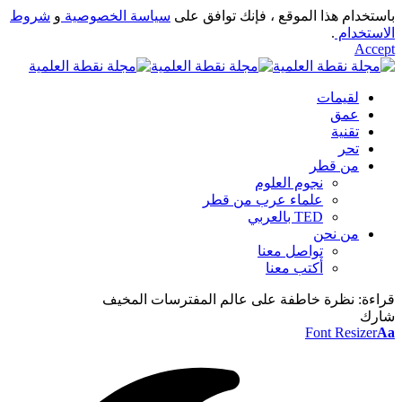
باستخدام هذا الموقع ، فإنك توافق على
سياسة الخصوصية
و
شروط
الاستخدام
.
Accept
لقيمات
عمق
تقنية
تحر
من قطر
نجوم العلوم
علماء عرب من قطر
TED بالعربي
من نحن
تواصل معنا
أكتب معنا
قراءة:
نظرة خاطفة على عالم المفترسات المخيف
شارك
Font Resizer
Aa