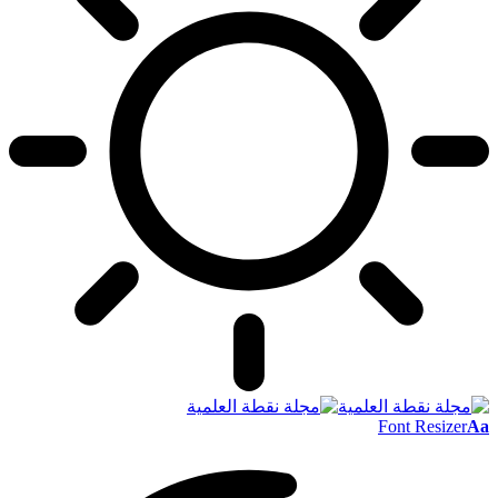
Font Resizer
Aa