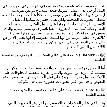
هذه المفترسات كما هو معروف تختلف في حجمها وفي طريقتها في
القتل أو في إيذاء البشر عموما، فنجد التمساح يتربص بفريسته
لينقض عليها بفكيه الضخمين ويعصرها مفككا عظامها، وهذا ما تفعله
معظم الحيوانات الضخمة ولكن هناك حشرات يمكنها أن تقتل
الإنسان بطريقتها الخاصة، ومنها على سبيل المثال الذباب مصاص
الدم أو ذباب”تيك تيك” المعروف أيضا باسم ذباب تسي تسي، والذي
يعيش في أجزاء كثيرة من إفريقيا، وبين الصحارى ومنها صحراء
كالاهاري، فعلى الرغم من أنها ليست مفترسة إلا أنها تحمل الأمراض
مثل مرض النوم الإفريقي الذي يمكن أن يعيث فسادا ويقتل مئات
الآلاف من الناس كل عام.
أما البعوض فرغم أنه ليس من الحيوانات المفترسة إلا أنه يمكن أن
يتسبب في مزيد من الموت والدمار مقارنة بمعظم المخلوقات على
الكوكب بفضل قدرته الفريدة على نقل المرض، حتى أنه البعض يعتبر
البعوض واحدا من أكثر الحيوانات خطورة على هذا الكوكب.
ودائما في عالم الحشرات هناك مفترس آخر وهو العنكبوت البني