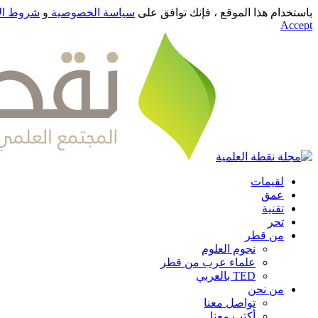
باستخدام هذا الموقع ، فإنك توافق على
سياسة الخصوصية
و
شروط ال
Accept
لقيمات
عمق
تقنية
تحر
من قطر
نجوم العلوم
علماء عرب من قطر
TED بالعربي
من نحن
تواصل معنا
أكتب معنا