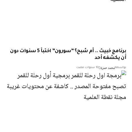
برنامج خبيث .. أم شبح؟ “سورون” اختبأ 5 سنوات دون
يكشفه أحد
محمد حمزة
سطة
10 سنوات مضت