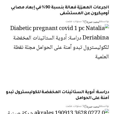
الجرعات المعززة فعالة بنسبة 90% في إبعاد مصابي
يكرون عن المستشفى
محمد حمزة
طة
5 سنوات مضت
سة: أدوية الستاتينات المخفضة للكوليسترول تبدو
ة على الحوامل
محمد حمزة
طة
5 سنوات مضت