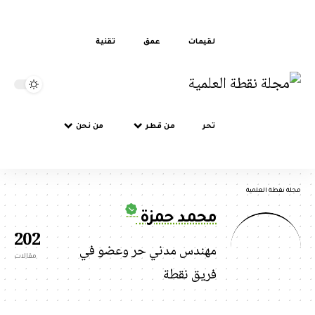
لقيمات
عمق
تقنية
تحر
من قطر
من نحن
نقطة العلمية
محمد حمزة
202
مهندس مدني حر وعضو في
مقالات
فريق نقطة