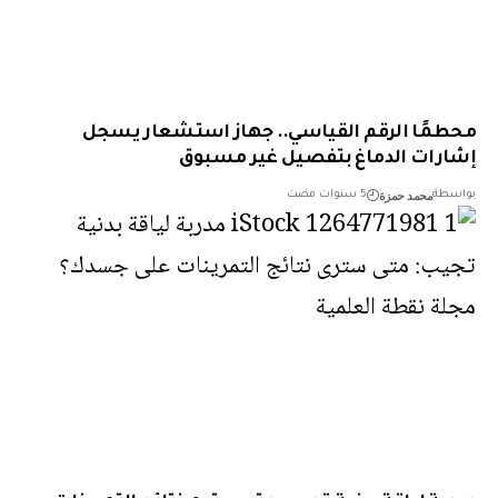
مًا الرقم القياسي.. جهاز استشعار يسجل
رات الدماغ بتفصيل غير مسبوق
محمد حمزة
طة
5 سنوات مضت