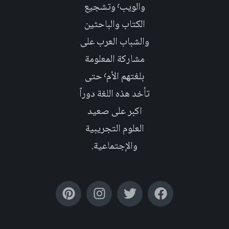
والويب٬ وتشجيع
الكتاب والباحثين
والشباب العرب على
مشاركة المعلومة
بلغتهم الأم٬ حتى
تأخد هذه اللغة دوراً
اكبر على صعيد
العلوم التجريبية
والإجتماعية.