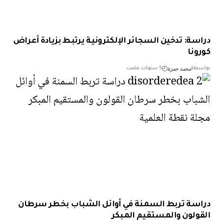
سة: تدخين السجائر الإلكترونية يرتبط بزيادة أعراض
ونا
محمد حمزة
طة
5 سنوات مضت
سة تربط السمنة في أوائل الشباب بخطر سرطان
ولون والمستقيم المبكر