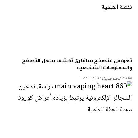
ة في متصفح سافاري تكشف سجل التصفح
معلومات الشخصية
محمد حمزة
طة
5 سنوات مضت