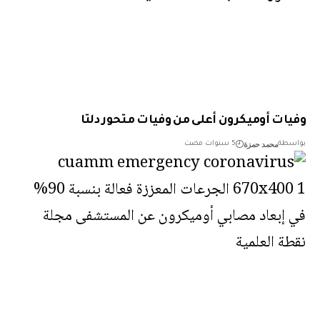
ات أوميكرون أعلى من وفيات متحور دلتا
محمد حمزة
طة
5 سنوات مضت