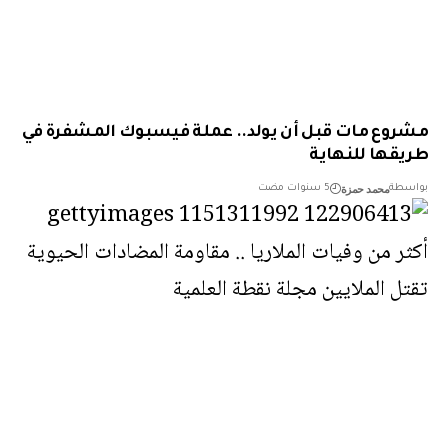
وع مات قبل أن يولد.. عملة فيسبوك المشفرة في
قها للنهاية
محمد حمزة
طة
5 سنوات مضت