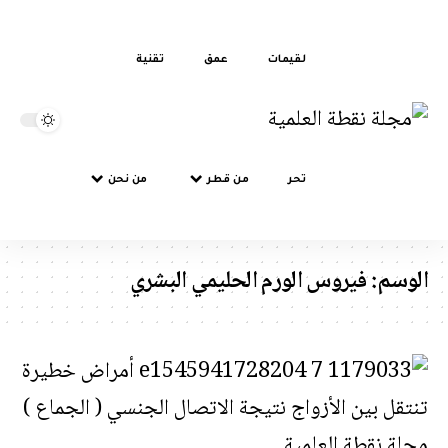
لقيمات
عمق
تقنية
تحر
من قطر
من نحن
سم:
فيروس الورم الحليمي البشري