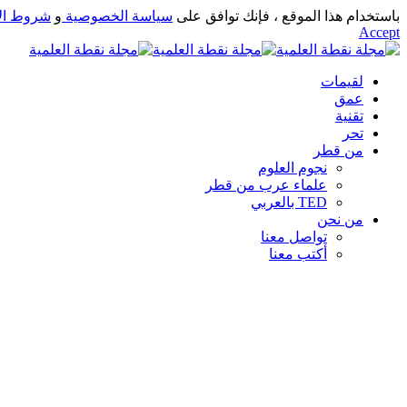
باستخدام هذا الموقع ، فإنك توافق على
سياسة الخصوصية
و
شروط ال
Accept
لقيمات
عمق
تقنية
تحر
من قطر
نجوم العلوم
علماء عرب من قطر
TED بالعربي
من نحن
تواصل معنا
أكتب معنا