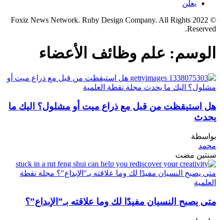
يعلن
© 2022 Foxiz News Network. Ruby Design Company. All Rights
Reserved.
الوسم:
علم وظائف الأعضاء
هل استيقظت من قبل مع ذراع ميت أو مشلول؟ اليك ما
يحدث
بواسطة
محمد
سنتين مضت
متى يصبح النسيان مفيدًا لك وما علاقته بـ”الإبداع”؟