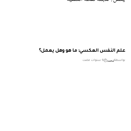
 النفس العكسي: ما هو وهل يعمل؟
محمد
طة
6 سنوات مضت