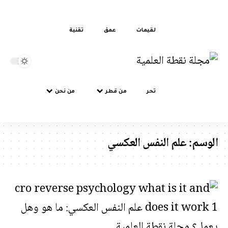
لقيمات
عمق
تقنية
تحر
من قطر
من نحن
سم:
علم النفس العكسي