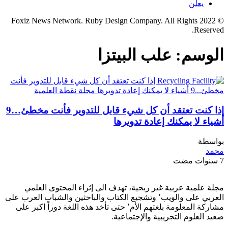
يعلن
© 2022 Foxiz News Network. Ruby Design Company. All Rights
Reserved.
الوسم:
علب البيتزا
إذا كنت تعتقد أن كل شيء قابل للتدوير فأنت مخطئ…9
أشياء لا يمكنك إعادة تدويرها
بواسطة
محمد
7 سنوات مضت
مجلة علمية عربية غير ربحية، تهدف الى إثراء المحتوى العلمي
العربي على والويب٬ وتشجيع الكتاب والباحثين والشباب العرب على
مشاركة المعلومة بلغتهم الأم٬ حتى تأخد هذه اللغة دوراً اكبر على
صعيد العلوم التجريبية والإجتماعية.