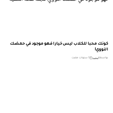
ك محبا للكلاب ليس خيارا فهو موجود في حمضك
ووي!
محمد
طة
7 سنوات مضت