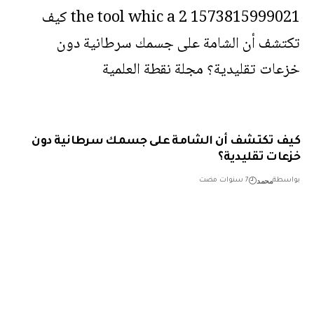
 تكتشف أن الشامة على جسمك سرطانية دون
ات تقليدية؟
محمد
طة
7 سنوات مضت