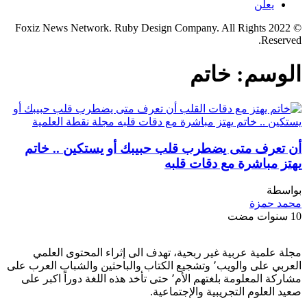
يعلن
© 2022 Foxiz News Network. Ruby Design Company. All Rights
Reserved.
الوسم:
خاتم
أن تعرف متى يضطرب قلب حبيبك أو يستكين .. خاتم
يهتز مباشرة مع دقات قلبه
بواسطة
محمد حمزة
10 سنوات مضت
مجلة علمية عربية غير ربحية، تهدف الى إثراء المحتوى العلمي
العربي على والويب٬ وتشجيع الكتاب والباحثين والشباب العرب على
مشاركة المعلومة بلغتهم الأم٬ حتى تأخد هذه اللغة دوراً اكبر على
صعيد العلوم التجريبية والإجتماعية.