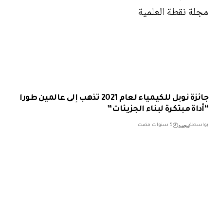
جائزة نوبل للكيمياء لعام 2021 تذهب إلى عالمين طورا
اة مبتكرة لبناء الجزيئات”
محمد
طة
5 سنوات مضت