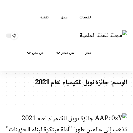
لقيمات
عمق
تقنية
تحر
من قطر
من نحن
سم:
جائزة نوبل للكيمياء لعام 2021