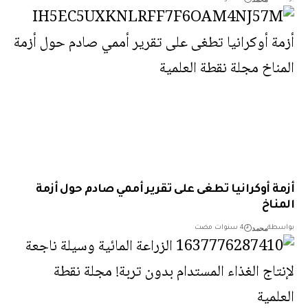
ة أوكرانيا تطغى على تقرير أممي صادم حول أزمة
ناخ
محمد
طة
4 سنوات مضت