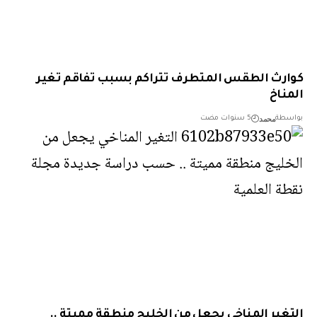
رث الطقس المتطرف تتراكم بسبب تفاقم تغير
ناخ
محمد
طة
5 سنوات مضت
غير المناخي يجعل من الخليج منطقة مميتة ..