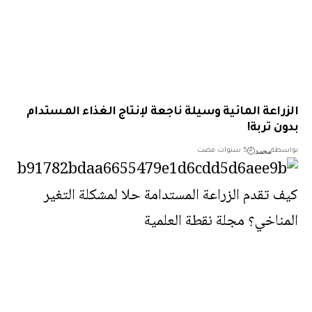
راعة المائية وسيلة ناجعة لإنتاج الغذاء المستدام
ن تربة!
محمد
طة
5 سنوات مضت