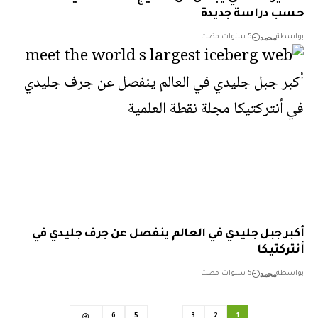
 دراسة جديدة
محمد
طة
5 سنوات مضت
ر جبل جليدي في العالم ينفصل عن جرف جليدي في
ركتيكا
محمد
طة
5 سنوات مضت
6
5
…
3
2
1