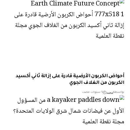
اض الكربون الأرضية قادرة على إزالة ثاني أكسيد
ربون من الغلاف الجوي
محمد
طة
5 سنوات مضت