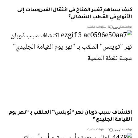
 يساهم تغير المناخ في انتقال الفيروسات إلى
نواع في القطب الشمالي؟
محمد
طة
5 سنوات مضت
شاف سبب ذوبان نهر “ثويتس” الملقب بـ “نهر يوم
يامة الجليدي”
محمد
طة
5 سنوات مضت