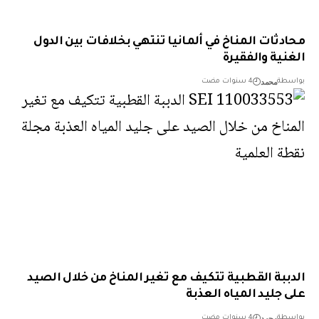
دثات المناخ في ألمانيا تنتهي بخلافات بين الدول
نية والفقيرة
محمد
طة
4 سنوات مضت
ببة القطبية تتكيف مع تغير المناخ من خلال الصيد
 جليد المياه العذبة
محمد
طة
4 سنوات مضت