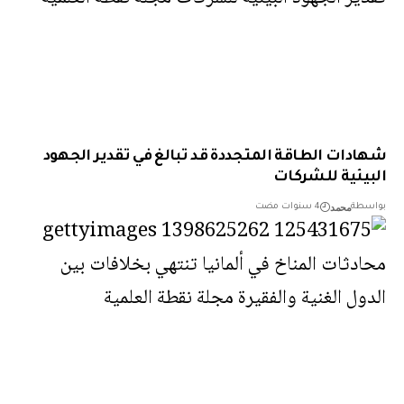
دات الطاقة المتجددة قد تبالغ في تقدير الجهود
يئية للشركات
محمد
طة
4 سنوات مضت