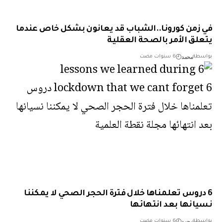
زمن كورونا..الشباب قد يعانون بشكل خاص عندما
لق الأمر بالصحة العقلية
محمد
طة
6 سنوات مضت
دروس تعلمناها خلال فترة الحجر الصحي لا يمكننا
انها بعد انتهائها
محمد
طة
6 سنوات مضت