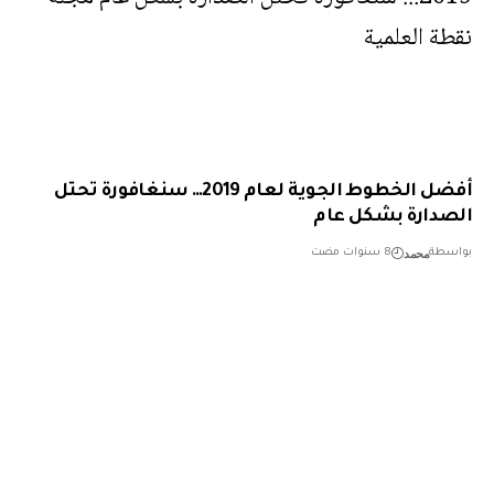
أفضل الخطوط الجوية لعام 2019… سنغافورة تحتل
دارة بشكل عام
محمد
طة
8 سنوات مضت