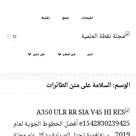
لقيمات
عمق
تقنية
تحر
من قطر
من نحن
سم:
السلامة على متن الطائرات