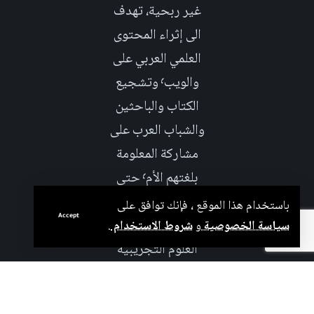
غير ربحية، تهدف
الى إثراء المحتوى
العلمي العربي على
والويب٬ وتشجيع
الكتاب والباحثين
والشباب العرب على
مشاركة المعلومة
بلغتهم الأم٬ حتى
تأخد هذه اللغة دوراً
باستخدام هذا الموقع ، فإنك توافق على
Accept
اكبر على صعيد
سياسة الخصوصية
و
شروط الاستخدام
.
العلوم التجريبية
والإجتماعية.