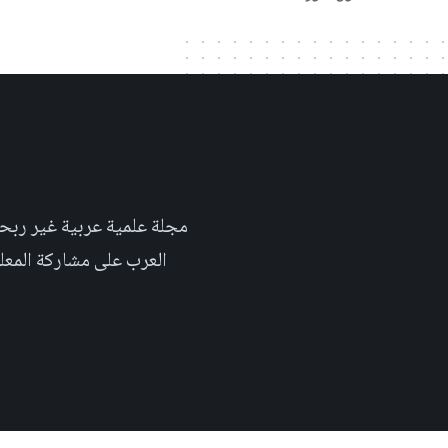
العرب على مشاركة المعلومة بلغتهم الأم٬ حتى تأخد هذه اللغة دوراً اك