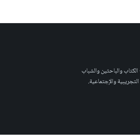
 تهدف الى إثراء المحتوى العلمي العربي على والويب٬ وتشجيع الكتاب والباحثين والشباب