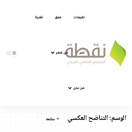
لقيمات
عمق
تقنية
تحر
من قطر
من نحن
الوسم:
التناضح العكسي