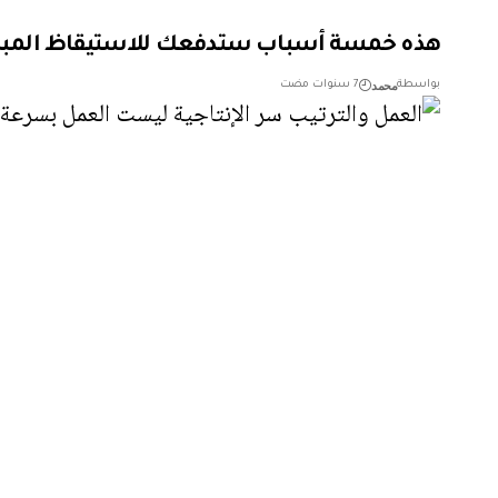
هذه خمسة أسباب ستدفعك للاستيقاظ المبكر
محمد
بواسطة
7 سنوات مضت