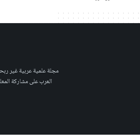
العرب على مشاركة المعلومة بلغتهم الأم٬ حتى تأخد هذه اللغة دوراً اك