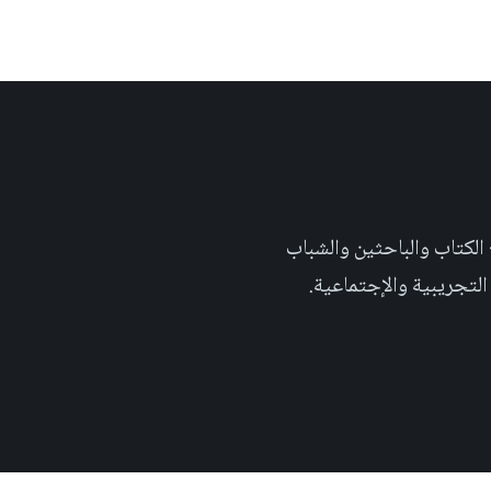
 تهدف الى إثراء المحتوى العلمي العربي على والويب٬ وتشجيع الكتاب والباحثين والشباب