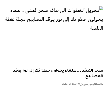
 المشي .. علماء يحولون خطواتك إلى نور يوقد
صابيح
محمد حمزة
طة
10 سنوات مضت