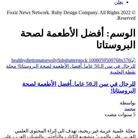
يعلن
© 2022 Foxiz News Network. Ruby Design Company. All Rights
Reserved.
الوسم:
أفضل الأطعمة لصحة
البروستاتا
للرجال في سن الـ50 عاما..أفضل الأطعمة لصحة
البروستاتا!
بواسطة
محمد
5 سنوات مضت
مجلة علمية عربية غير ربحية، تهدف الى إثراء المحتوى العلمي
العربي على والويب٬ وتشجيع الكتاب والباحثين والشباب العرب على