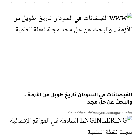
يضانات في السودان تاريخ طويل من الأزمة ..
بحث عن حل مجد
Eltayeb.Abuagla
طة
4 سنوات مضت