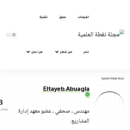
لقيمات
عمق
تقنية
تحر
من قطر
من نحن
نقطة العلمية
Eltayeb.Abuagla
3
مهندس ، صحفي ، عضو معهد إدارة
مقالات
المشاريع.