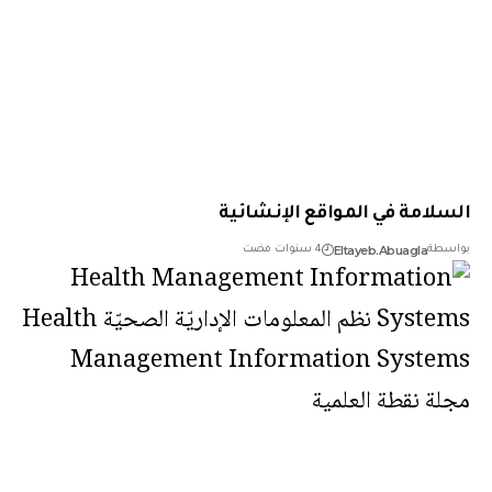
لامة في المواقع الإنشائية
Eltayeb.Abuagla
طة
4 سنوات مضت