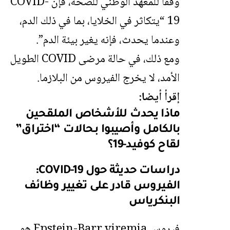
وفقًا للمعهد الوطني للصحة، فإن COVID-
19 “يتكاثر في الخلايا، بما في ذلك الدم،
وعندما يحدث، فإنه يغير بيئة الدم”.
ومع ذلك، في حالة مرضى COVID الطويل
الأمد، لا يخرج الفيروس من البلازما.
إقرأ أيضا:
ماذا يحدث للأشخاص الملقحين
بالكامل وأصيبوا بـحالات “اختراق”
لقاح كوفيد-19؟
دراسات حديثة حول COVID-19:
الفيروس قادر على تغيير وظائف
البنكرياس
فيروس Epstein-Barr viremia هو