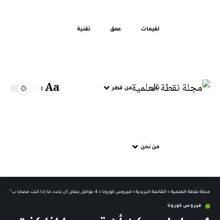
لقيمات
عمق
تقنية
Aa
تحر
من قطر
من نحن
مجلة نقطة العلمية
>
القائمة البريدية
>
فيروس كورونا
>
4 عوامل يمكن أن تحدد ما إذا كنت مصابا ب”كوفيد 19 طويل الأمد”
فيروس كورونا