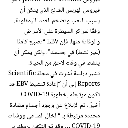
فيروس الهربس الشائع الذي يمكن أن
يسبب التعب وتضخم الغدد الليمفاوية.
وفقًا لمراكز السيطرة على الأمراض
والوقاية منها، فإن EBV “يصبح كامنًا
(غير نشط) في جسمك”، ولكن يمكن أن
ينشط في وقت لاحق من الحياة.
تشير دراسة نُشرت في مجلة Scientific
Reports إلى أن “إعادة تنشيط EBV قد
تكون مرتبطة بخطورة COVID-19.
أخيرًا، تم الإبلاغ عن وجود أجسام مضادة
محددة مرتبطة بـ “الخلل المناعي ووفيات
COVID-19 … وقد تم التكهن بربطها بـ