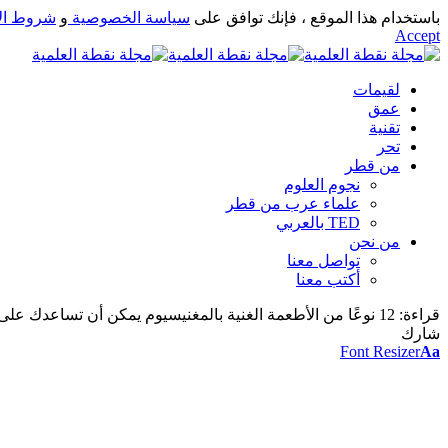
باستخدام هذا الموقع ، فإنك توافق على
سياسة الخصوصية
و
شروط ال
Accept
لقيمات
عمق
تقنية
تحر
من قطر
نجوم العلوم
علماء عرب من قطر
TED بالعربي
من نحن
تواصل معنا
أكتب معنا
قراءة:
12 نوعًا من الأطعمة الغنية بالمغنيسيوم يمكن أن تساعدك على النوم بشكل أفضل
شارك
Font Resizer
Aa