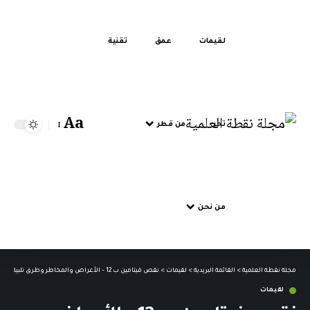
لقيمات
عمق
تقنية
Aa
تحر
من قطر
من نحن
مجلة نقطة العلمية
>
القائمة البريدية
>
لقيمات
>
نقص فيتامين ب 12 – الأعراض والمخاطر وطرق تلبية الاحتياجات اليومية
لقيمات