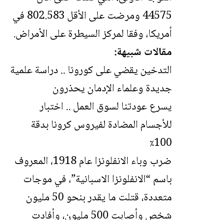
44575 ومرضت على الأقل 802.583 في
أمريكا، وفقا لمركز السيطرة على الأمراض.
مقالات شبيهة:
التدخين يقضي على كورونا .. دراسة علمية
جديدة وعلماء الإدمان يحذرون
يسرع عودتنا لسوق العمل .. اختبار
للأجسام المضادة لفيروس كرونا بدقة
100٪
ضرب وباء الانفلونزا عام 1918، المعروف
باسم “الانفلونزا الاسبانية”، في موجات
متعددة، قتلت ما يقدر بنحو 50 مليون
شخص وأصابت 500 مليون، وأفادت