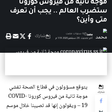
موجة ثانية من فيروس كورونا
ستضرب العالم .. يجب أن تعرف
متى وأين؟
محمد
6 سنوات مضت
شارك
آخر تحديث: 26 سبتمبر,2020 1:19 م
يتوقع مسؤولون في قطاع الصحة تفشي
شارك
موجة ثانية من فيروس كورونا
COVID-
19
– ويقولون إنها قد تصيبنا خلال موسم