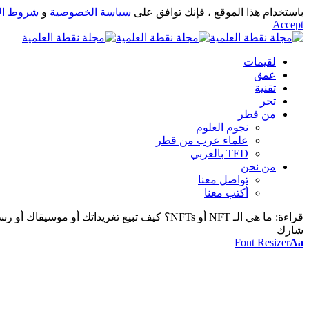
باستخدام هذا الموقع ، فإنك توافق على
سياسة الخصوصية
و
شروط ال
Accept
لقيمات
عمق
تقنية
تحر
من قطر
نجوم العلوم
علماء عرب من قطر
TED بالعربي
من نحن
تواصل معنا
أكتب معنا
قراءة:
ما هي الـ NFT أو NFTs؟ كيف تبيع تغريداتك أو موسيقاك أو رسوماتك بالملايين؟
شارك
Font Resizer
Aa