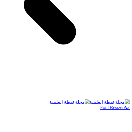
Font Resizer
Aa