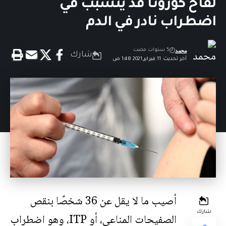
لقاح كورونا قد يتسبب في
اضطراب نادر في الدم
محمد
5 سنوات مضت
شارك
آخر تحديث: 11 فبراير,2021 1:48 ص
أصيب ما لا يقل عن 36 شخصًا بنقص
شارك
الصفيحات المناعي، أو ITP، وهو اضطراب