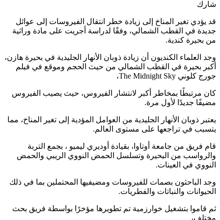
شارك
قد يؤدي تغير المناخ إلى زيادة خطر انتقال الفيروسات إلى عوائل
جديدة في القطب الشمالي، وفقًا لدراسة أجريت على مادة وراثية
من بحيرة كندية.
وجد العلماء الكنديون أن زيادة ذوبان الأنهار الجليدية في بحيرة هازن،
أكبر بحيرة في القطب الشمالي من حيث الحجم وموقع في فيلم
جورج كلوني The Midnight Sky،
كان مرتبطًا بمخاطر أكبر لانتشار الفيروس، حيث يصيب الفيروس
مضيفًا جديدًا لأول مرة.
يعتبر ذوبان الأنهار الجليدية من العوامل المؤدية إلى تغير المناخ، مما
يتسبب في تراجعها على مستوى العالم.
قام فريق من جامعة أوتاوا، بقيادة أوديري ليميو ، بجمع التربة
والرواسب من البحيرة وتسلسل الحمض النووي الريبي والحمض
النووي في العينات.
وجد الباحثون بصمات للفيروسات ومضيفيها المحتملين بما في ذلك
الحيوانات والنباتات والفطريات.
ثم قاموا بتشغيل خوارزمية تم تطويرها مؤخرًا بواسطة فريق بحث
مختلف،