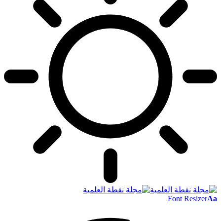
Font Resizer
Aa