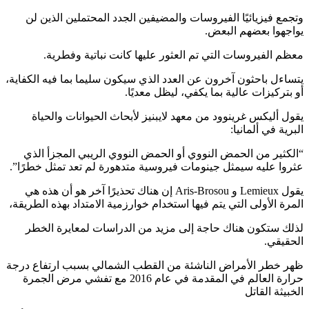
وتجمع فيزيائيًا الفيروسات والمضيفين الجدد المحتملين الذين لن
يواجهوا بعضهم البعض.
معظم الفيروسات التي تم العثور عليها كانت نباتية وفطرية.
يتساءل باحثون آخرون عن العدد الذي سيكون سليما بما فيه الكفاية،
أو بتركيزات عالية بما يكفي، ليظل معديًا.
يقول أليكس غرينوود من معهد لايبنيز لأبحاث الحيوانات والحياة
البرية في ألمانيا:
“الكثير من الحمض النووي أو الحمض النووي الريبي المجزأ الذي
عثروا عليه سيمثل جينومات فيروسية متدهورة لم تعد تمثل خطرًا”.
يقول Lemieux و Aris-Brosou إن هناك تحذيرًا آخر هو أن هذه هي
المرة الأولى التي يتم فيها استخدام خوارزمية الامتداد بهذه الطريقة،
لذلك ستكون هناك حاجة إلى مزيد من الدراسات لمعايرة الخطر
الحقيقي.
ظهر خطر الأمراض الناشئة من القطب الشمالي بسبب ارتفاع درجة
حرارة العالم في المقدمة في عام 2016 مع تفشي مرض الجمرة
الخبيثة القاتل