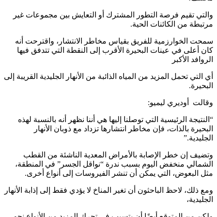
والتي تقيم فرصة التطور المشترك أو التعايش بين مجموعات غير
مرتبطة من الكائنات الحية.
سمحت الخوارزمية للفريق بقياس مخاطر الانتشار، واقترحت أنه
كان أعلى في عينات البحيرة الأقرب إلى النقطة التي تتدفق فيها
الروافد الأكبر
أي التي تحمل المزيد من المياه الذائبة من الأنهار الجليدية القريبة إلى
البحيرة.
وقالت أوديري ليميو:
“النتيجة الرئيسية التي توصلنا إليها هي أننا نظهر أنه بالنسبة لهذه
البحيرة بالذات، فإن مخاطر انتشارها تزداد مع ذوبان الأنهار
الجليدية.”
وتضيف إن خطر الإصابة بالأمراض المعدية الناشئة من القطب
الشمالي منخفض اليوم بسبب ندرة “نواقل الجسر” في المنطقة،
مثل البعوض، التي يمكن أن تنشر الفيروسات إلى أنواع أخرى.
ومع ذلك، لاحظ الباحثون أن تغير المناخ لا يؤدي فقط إلى إذابة الأنهار
الجليدية،
ولكن من المتوقع أيضًا أن يتسبب في تحرك المزيد من الأنواع نحو