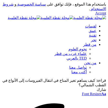
باستخدام هذا الموقع ، فإنك توافق على
سياسة الخصوصية
و
شروط
الاستخدام
.
Accept
لقيمات
عمق
تقنية
تحر
من قطر
نجوم العلوم
علماء عرب من قطر
TED بالعربي
من نحن
تواصل معنا
أكتب معنا
قراءة:
كيف يساهم تغير المناخ في انتقال الفيروسات إلى الأنواع في
القطب الشمالي؟
شارك
Font Resizer
Aa