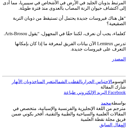
المرتبط بذوبان الجليد في الأرض في الأشخاص في سيبيريا، مما أدى
إلى اكتشاف حيوان الرنة المصاب بالعدوى منذ فترة طويلة.
“هل هناك فيروسات جديدة يحتمل أن تستيقظ من ذوبان التربة
الصقيعية؟
كعلماء، يجب أن نعرف، لكننا حقًا في المجهول، “يقول Aris-Brosou.
تدرس Lemieux الآن بيانات الفريق لمعرفة ما إذا كان بإمكانها
التعرف على فيروسات جديدة.
المصدر
الوسوم
الاحتباس الحراري
القطب الشمالي
تغير المناخ
ذوبان الأنهار
شارك المقالة
Facebook
البريد الإلكتروني
طباعة
بواسطة
محمد
مترجم من اللغة الإنجليزية والفرنسية والإسبانية، متخصص في
المقالات العلمية والسياحية والطبية والتقنية، أفخر بكوني ضمن
فريق مجلة نقطة العلمية
المقال السابق