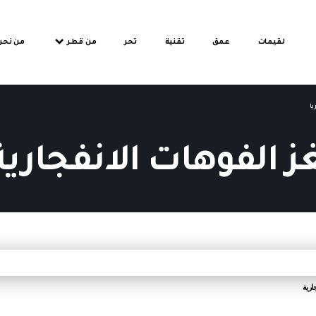
لقيمات
عمق
تقنية
تحر
من قطر
من نحن
يا
ز الفوهات الانفجارية
ارية