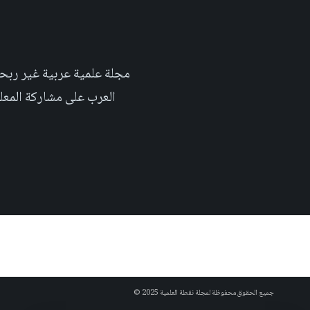
العرب على مشاركة المعلومة بلغتهم الأم٬ حتى تأخد هذه اللغة دوراً اك
جميع الحقوق محفوظة لمجلة نقطة العلمية 2025 ©