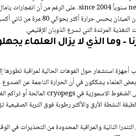
الصيف بنسبة nearly 2٪ سنوياً since 2004. على الرغم من أن
التغذية المرتدة التي تسرع الذوبان الإقليمي.
ا – وما الذي لا يزال العلماء يجهلو
ب أجهزة استشعار حول الفوهات الحالية لمراقبة تطورها إل
بقة النشطة الأرق والأكثر رطوبة فوق التربة الصقيعية تز
التندرا النائية والمراقبة المحدودة من التحذيرات في الوق