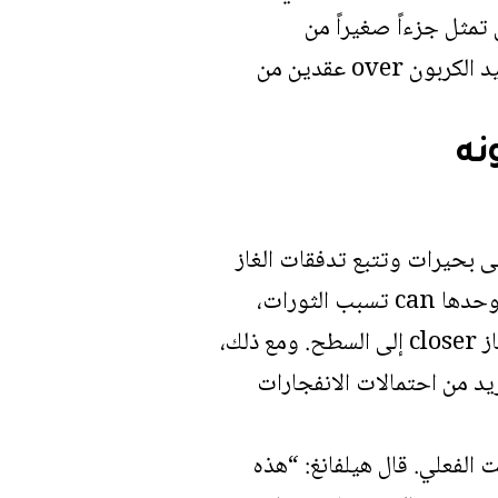
 انفجارات يامال تمثل جزءاً صغيراً من
الانبعاثات العالمية، إلا أن الميثان يحبس حرارة أكثر بحوالي 80 مرة من ثاني أكسيد الكربون over عقدين من
نه
ى بحيرات وتتبع تدفقات الغاز
على مدار العام. لا يزال بعض العلماء يشككون في أن الحرارة الناجمة عن الصدوع وحدها can تسبب الثورات،
مشيرين بدلاً من ذلك إلى الضغوط الاسموزية في cryopegs المالحة أو تراكم الغاز closer إلى السطح. ومع ذلك،
يد من احتمالات الانفجارات
ت الفعلي. قال هيلفانغ: “هذه