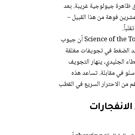
 عبر سيبيريا في عام 2014 يُعتبر في السابق ظاهرة جيولوجية غريبة. بعد
ن عشرين فوهة من هذا القبيل –
لباً.
تدعي الدراسة الجديدة التي نُشرت هذا الأسبوع في مجلة Science of the Total Environment أن جيوب
يد الضغط في تجويفات مغلقة
اء الجليدي، ينهار التجويف
سلو في مقابلة. تساعد هذه
لى الرغم من الاحترار السريع في القطب
الانفجارات