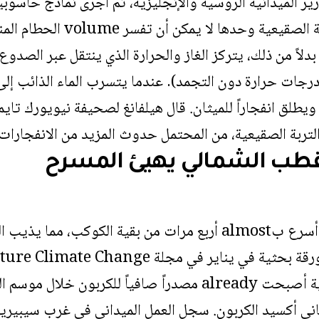
العمليات الداخلية للتربة الصق
رجات حرارة دون التجمد). عندما يتسرب الماء الذائب إ
طلق انفجاراً للميثان. قال هيلفانغ لصحيفة نيويورك تاي
ربة الصقيعية، من المحتمل حدوث المزيد من الانفجارات”
القطب الشمالي يهيئ المسرح
يسخن القطب الشمالي أسرع بalmost أربع مرات من بقية الكوك