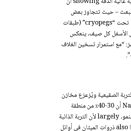
جمع فريق هيلفانغ التقارير الميدانية الروسية والإنجليزية، ثم أجرى نماذج حاسوبية عالية الدقة showing أن
يعية وحدها لا يمكن أن تفسر volume الحطام المنبعث – حيث تتجاوز بعض
الفوهات 45 متراً عمقاً. بدلاً من ذلك، يتركز الغاز والحرارة الذي ينتقل عبر الصدوع تحت “cryopegs” (طبقات
لى الأسفل كل صيف، ينعكس
مز: “مع استمرار تسخين الغلاف
.
ب، مما يذيب التربة الصقيعية ويُزعزع مخازن
الكربون القديمة. تقدر ورقة بحثية في يناير في مجلة Nature Climate Change أن 30-40٪ من منطقة
القطب الشمالي-الشمالية أصبحت already مصدراً صافياً للكربون خلال موسم النمو، largely لأن التربة الذائبة
تطلق now الميثان وثاني أكسيد الكربون. سجل العمل الميداني في غرب سيبيريا also ذروات الميثان في أوائل