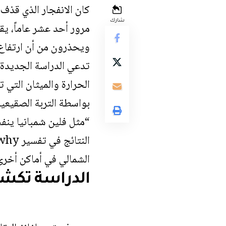
شارك
مرور أحد عشر عاماً، يقو
ويحذرون من أن ارتفاع د
الحرارة والميثان الت
بواسطة التربة الصقيعي
“مثل فلين شمبانيا ينف
الشمالي في أماكن أخرى
الدراسة تكشف 