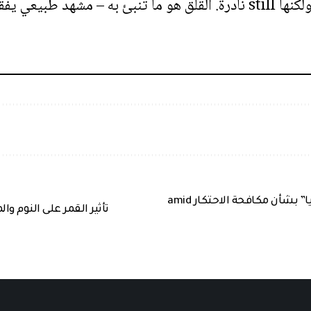
الانفجارات دراماتيكية ولكنها still نادرة. القلق هو ما تنبئ به –
الصين تفتح تحقيقًا ضد “إنفيديا” بشأن مكافحة الاحتكار amid
تأثير القمر على النوم وا