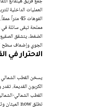
مملحة تبقى سائلة في د
الضغط، يتشقق الصقيع وي
الجوي وإضعاف سطح الت
الاحترار في 