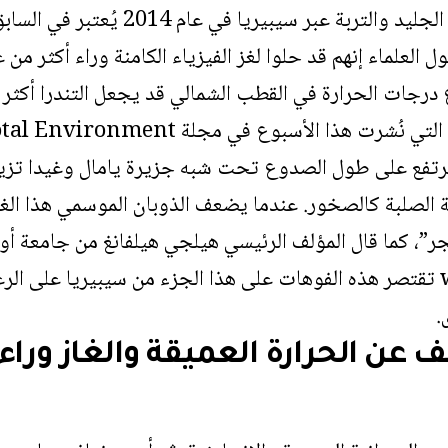
كان الانفجار الذي قذف الجليد والتربة
ل العلماء إنهم قد حلوا لغز الفيزياء الكامنة وراء أكثر م
رجات الحرارة في القطب الشمالي قد يجعل التندرا أكثر تق
ي ترتفع على طول الصدوع تحت شبه جزيرة يامال وغيدا تز
ة الصلبة كالصخور. عندما يضعف الذوبان الموسمي هذا الغط
جر”، كما قال المؤلف الرئيسي هيلجي هيلفانغ من جامعة أو
النتائج في تفسير why تقتصر هذه الفوهات على هذا الجزء من سيبيريا ع
.
عن الحرارة العميقة والغاز وراء 