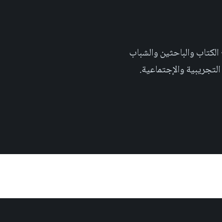
 تهدف الى إثراء المحتوى العلمي العربي على والويب٬ وتشجيع الكتاب والباحثين والشباب