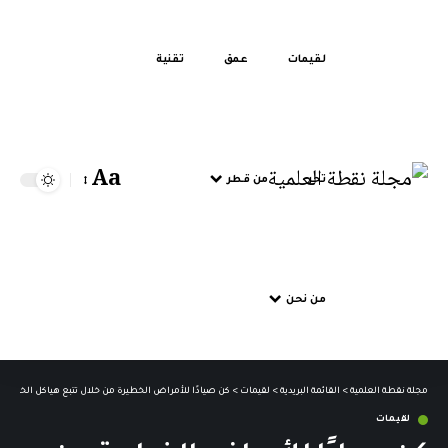
لقيمات
عمق
تقنية
Aa
تحر
من قطر
من نحن
مجلة نقطة العلمية
>
القائمة البريدية
>
لقيمات
>
كن صيادًا للأمراض الخطيرة من خلال تتبع هياكل الخلايا عبر “ch A Cell
لقيمات