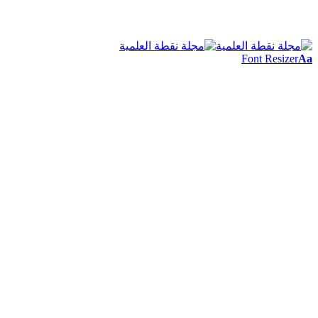
Font Resizer
Aa