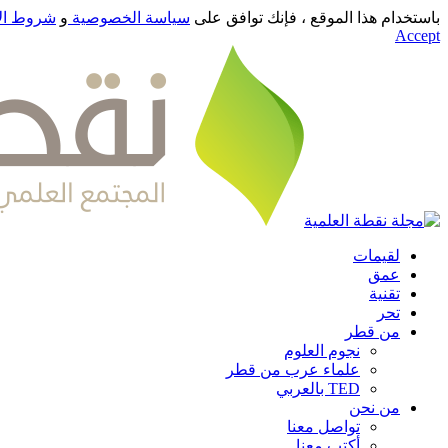
باستخدام هذا الموقع ، فإنك توافق على
سياسة الخصوصية
و
شروط ال
Accept
لقيمات
عمق
تقنية
تحر
من قطر
نجوم العلوم
علماء عرب من قطر
TED بالعربي
من نحن
تواصل معنا
أكتب معنا