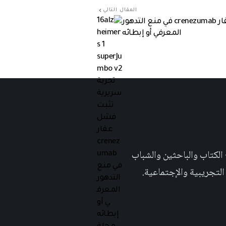
المقال التالي
تجربة سريرية تثبت فشل عقار crenezumab في منع التدهور
المعرفي أو إبطائه
 تهدف الى إثراء المحتوى العلمي العربي على والويب٬ وتشجيع الكتاب والباحثين والشباب