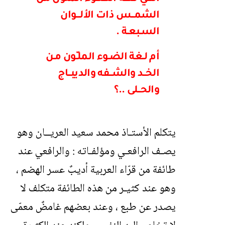
الشمــس ذات الألـــوان
السـبعـة .
أم لـغة الضـوء الملـّون مـن
الخــد والشــفه والديبــاج
والحــلى ..؟
يتكلم الأستـاذ محمد سعيد العريــان وهو
يصـف الرافعـي ومؤلفـاته : والرافعي عند
طائفة من قرّاء العربية أديبٌ عسر الهضم ،
وهو عند كثيـر من هذه الطائفة متكلف لا
يصدر عن طبع ، وعند بعضهم غامضٌ معمّى