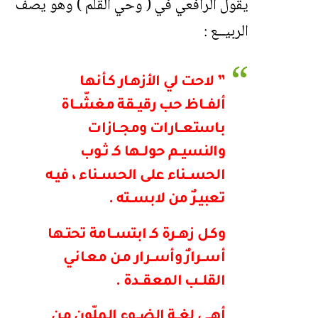
يقول الرافعي في ( وحي القلم ) وهو يصف
الربيــع :
” لاحت لي الأزهـار كـأنها
ألفــاظ حب رقيــقة مغشّــاة
باستعــارات ومجــازات
والنسيــم حولــها كـ ثـوب
الحســناء على الحســناء ، فيـه
تعبيـرٌ من لابســته .
وكـل زهــرة كـ ابتســامة تحتـها
أســرارٌ وأســرار مـن معـانـي
القلــب المعقــدة .
أهــي لغــة الضــوء الملّون من