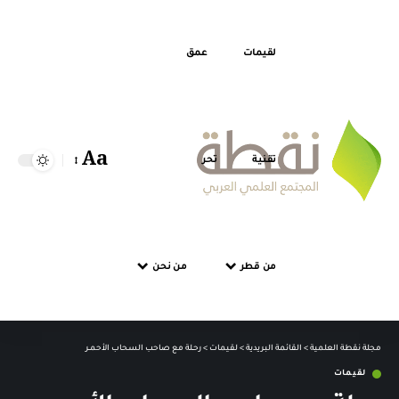
لقيمات
عمق
Aa
تقنية
تحر
Font
Resizer
من قطر
من نحن
مجلة نقطة العلمية
>
القائمة البريدية
>
لقيمات
>
رحـلة مع صاحب السحاب الأحمـر
لقيمات