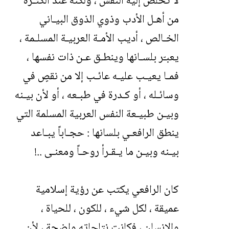
لا تخلص إليه النفس ، ولكنه عند الكثـرة
من أهـل الأدب وذوي الذوق البيـاني
الخـالص ، أديب الأمـة العربيـة المسلـمة ،
يعبـّر بلسـانها وينطـق عـن ذات نفسها ،
فمـا يعيـب عليـه عائـب إلا من نقصٍ في
وسائـله ، أو كـدرة في طبـعه ، أو لأن بيـنه
وبيـن طبيـعة النفس العربية المسلمة التي
ينطق الرافعـي بلسانها : حجـاباً يبـاعد
بيـنه وبيـن ما يـقـرأ روحـاً ومعنـى ..!
كان الرافعي يكتب عن رؤية إسلامية
عميقة ، لكل شيء ، للكون ، للحياة ،
والإنسان ، فكانت نتاجاته واضحة ، لأن