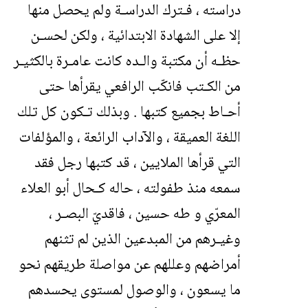
دراسته ، فـترك الدراسـة ولم يحصل منها
إلا على الشهادة الابتدائية ، ولكن لحسـن
حظـه أن مكتبة والـده كانت عامـرة بالكثيـر
من الكـتب فانكّب الرافعي يقرأها حتى
أحـاط بجميع كتبها . وبذلك تـكون كل تلك
اللغة العميقة ، والآداب الرائعة ، والمؤلفات
التي قرأها الملايين ، قد كتبها رجل فقد
سمعه منذ طفولته ، حاله كـحال أبو العلاء
المعرّي و طه حسين ، فاقديّ البصـر ،
وغيـرهم من المبدعين الذين لم تثنهم
أمراضهم وعللهم عن مواصلة طريقهم نحو
ما يسعون ، والوصول لمستوى يحسدهم