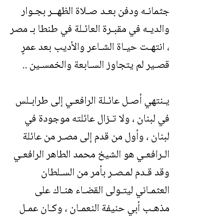
جثمانـه ودفن بعـد صـلاة الظهــر بجـوار
والديـه في مقبـرة العائـلة في طنطا بـ مصر
، انتهـت حيـاة الشـاعر والأديب بعد عمرٍ
قصـير لم يتجاوز السـابعة والخمسـين ..
يـنتهي أصـل عائـلة الرافعـي إلى طرابـلس
في لبنان ، ولا تـزال عائلته موجودة في
لبنان ، وأول من قدم إلى مصـر من عائلة
الـرافعـي هو الشيخ محمد الطاهر الرافعـي
وقد قـدم لمـصـر بأمر من السـلطان
العثمـاني ليتـولى القضـاء هنـاك على
مذهـب أبي حنيفة النعمـان ، وكـان عمـل