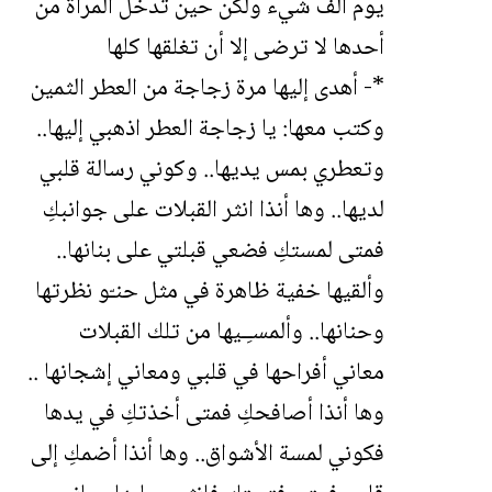
يوم ألف شيء ولكن حين تدخل المرأة من
أحدها لا ترضى إلا أن تغلقها كلها
*- أهدى إليها مرة زجاجة من العطر الثمين
وكتب معها: يا زجاجة العطر اذهبي إليها..
وتعطري بمس يديها.. وكوني رسالة قلبي
لديها.. وها أنذا انثر القبلات على جوانبكِ
فمتى لمستكِ فضعي قبلتي على بنانها..
وألقيها خفية ظاهرة في مثل حنـّو نظرتها
وحنانها.. وألمسـِـيها من تلك القبلات
معاني أفراحها في قلبي ومعاني إشجانها ..
وها أنذا أصافحكِ فمتى أخذتكِ في يدها
فكوني لمسة الأشواق.. وها أنذا أضمكِ إلى