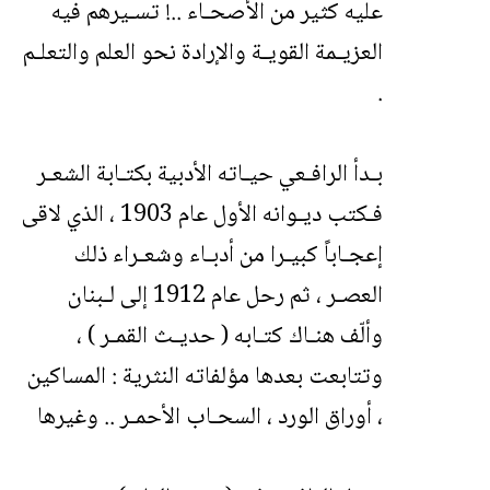
عليه كثير من الأصحـاء ..! تسـيرهم فيه
العزيـمة القويـة والإرادة نحو العلم والتعلـم
.
بـدأ الرافـعي حيـاته الأدبية بكتـابة الشعـر
فـكتب ديـوانه الأول عام 1903 ، الذي لاقى
إعجـاباً كبيـرا من أدبـاء وشعـراء ذلك
العصـر ، ثم رحل عام 1912 إلى لـبنان
وألّف هنـاك كتـابه ( حديـث القمـر ) ،
وتتابعت بعدها مؤلفاته النثرية : المساكين
، أوراق الورد ، السحـاب الأحمـر .. وغيرها