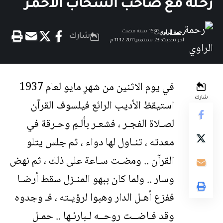
رحـلة مع صاحب السحاب الأحمـر
رحمة الراوي
15 سنة مضت
شارك
آخر تحديث: 23 سبتمبر,2011 11:12 م
في يوم الاثنين من شهرِ مايو لعام 1937
شارك
استيقظ الأديب الرائع فيلسوف القرآن
لصـلاة الفجـر ، فشعـر بألـمِ وحـرقة في
معدته ، تنـاول لها دواء ، ثم جلس يتلو
القرآن .. ومضـت سـاعة على ذلك ، ثم نهض
وسار .. ولما كان ببهو المنـزل سقط أرضـا
ففزع أهـل الدار وهبوا لرؤيـته ، فـ وجدوه
وقد فـاضــت روحــه لـبارئـها .. حمـل