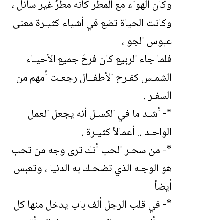
وكان الهواء مع المطر كأنه مطرٌ غير سائل ،
وكانت الحياة تضع في أشياء كثيـرة معنى
عبوس الجو ،
فلما جاء الربيع كان فرحُ جميع الأحيـاء
الشمـس كفـرح الأطفــال رجعـت أمهم من
السفـر .
*- أشـد ما في الكسـل أنه يجعل العمل
الواحـد .. أعمالاً كثيـرة .
*- من سحـر الحب أنك ترى وجه من تحب
هو الوجـه الذي تضحـك به الدنيا ، وتعبس
أيضاً
*- في قلب الرجل ألف باب يدخل منها كل