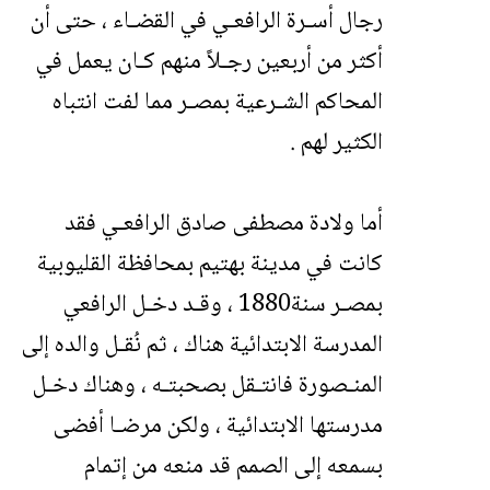
رجال أسـرة الرافعـي في القضـاء ، حتى أن
أكثر من أربعين رجـلاً منهم كـان يعمل في
المحاكم الشـرعية بمصـر مما لفت انتباه
الكثير لهم .
أما ولادة مصطفى صادق الرافعـي فقد
كانت في مدينة بهتيم بمحافظة القليوبية
بمصـر سنة1880 ، وقـد دخـل الرافعي
المدرسة الابتدائية هناك ، ثم نُقـل والده إلى
المنـصورة فانتـقل بصحبتـه ، وهناك دخـل
مدرستها الابتدائية ، ولكن مرضـا أفضى
بسمعه إلى الصمم قد منعه من إتمام