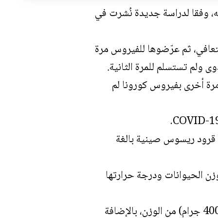
ه، وفقا لدراسة جديدة نُشرت في
عافي، ثم عرّضوها للفيروس مرة
مرة أخرى بفيروس كورونا لم
عة قرود ريسوس صينية بالغة
 القادمة – من خلال مراقبة وزن الحيوانات ودرجة حرارتها
خلال الإصابة، لاحظ الفريق أن الحيوانات فقدت ما بين 7 و 14 أونصة (200 إلى 400 جرام) من الوزن، بالإضافة