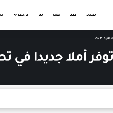
لقيمات
عمق
تقنية
تحر
من قطر
من
 COVID-19
 أملا جديدا في تطوير لقا