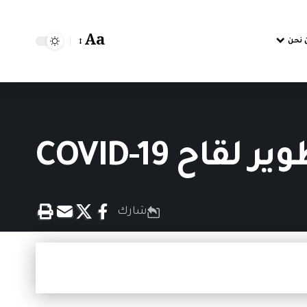
Aa
 نحن
ح COVID-19
شارك