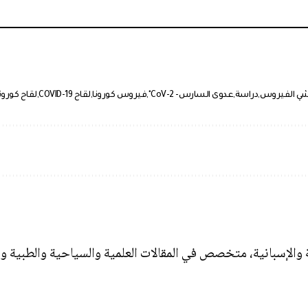
ي الفيروس
دراسة
عدوى السارس- CoV-2"
فيروس كورونا
لقاح COVID-19
لقاح كورون
ة والإسبانية، متخصص في المقالات العلمية والسياحية والطبية و