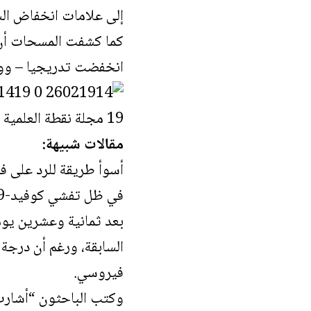
إلى علامات انخفاض ال
كما كشفت المسحات أن ال
انخفضت تدريجيا – ووصلت 
مقالات شبيهة:
أسوأ طريقة للرد على 
في ظل تفشي كوفيد-19…ما الذي يعنيه “تعزيز المناعة” وهل هذا ممكن؟
بعد ثمانية وعشرين يوم
السابقة، ورغم أن درجة 
فيروسي.