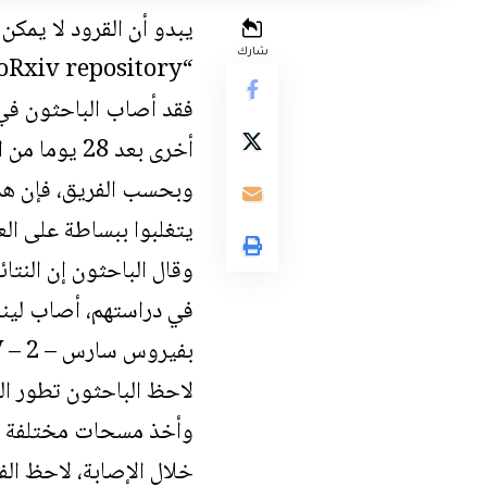
يبدو أن القرود لا يمكن
شارك
“the bioRxiv repository”.
فقد أصاب الباحثون في 
أخرى بعد 28 يوما من الإصابة الأولية، واكتشفوا أن القرود طورت حماية ضد العدوى ولم تستسلم للمرة الثانية.
وبحسب الفريق، فإن هذا
يتغلبوا ببساطة على الع
وقال الباحثون إن النتائج 
في دراستهم، أصاب لينلي
بفيروس سارس – CoV – 2.
وأخذ مسحات مختلفة ل