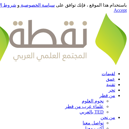
باستخدام هذا الموقع ، فإنك توافق على
سياسة الخصوصية
و
شروط ال
Accept
لقيمات
عمق
تقنية
تحر
من قطر
نجوم العلوم
علماء عرب من قطر
TED بالعربي
من نحن
تواصل معنا
أكتب معنا