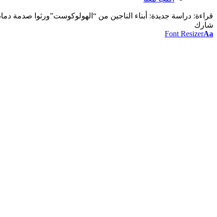
قراءة:
دراسة جديدة: أبناء الناجين من “الهولوكوست”ورثوا صدمة دماغ
شارك
Font Resizer
Aa