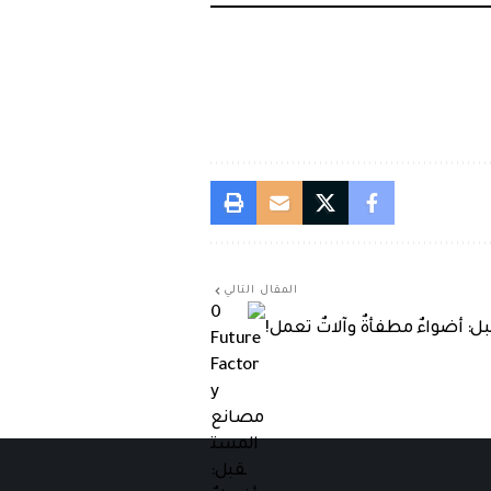
المقال التالي
 أضواءٌ مطفأةٌ وآلاتٌ تعمل!