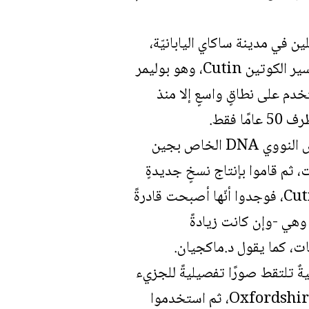
ير البولي إيثيلين في مدينة ساكاي اليابانيّة،
وقد قدّر مكتشفو هذا الإنزيم أنه تطور عن الإنزيمات البكتيرية المستخدمة في تكسير الكوتين Cutin، وهو بوليمر
خدم على نطاقٍ واسعٍ إلا منذ
 فقط.
ومن أجل فهم كيفية عمل هذه الإنزيمات، قارن د.ماكجيان وزملاؤه تسلسل الحمض النووي DNA الخاص بجين
عى Cutinases بحثًا عن الاختلافات، ثم قاموا بإنتاج نسخٍ جديدةٍ
من PETASE بعد تعديل كتل البناء الحمضية الأمينية، لتصبح مشابهةً ل Cutinases، فوجدوا أنّها أصبحت قادرةً
 الطبيعية السابقة، وهي -وإن كانت زيادةً
ات، كما يقول د.ماكجيان.
يةٌ تلتقط صورًا تفصيليةً للجزيء
بواسطة تعريض بلوراته لأشعةٍ سينيةٍ قويّة، تولّدها آلةٌ مخصّصةٌ لذلك تدعى آلة Oxfordshire، ثم استخدموا