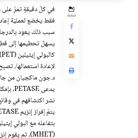
في كلّ دقيقةٍ تمرّ على 
شارك
فقط يخضع لعمليّة إعادة
سبب ذلك يعود بالدرجة ا
يسهل تحطيمها إلى قطعٍ 
لإعادة استعمالها، تصبح 
د.جون ماكجيان من جامعة
يدعى SE
نشر اكتشافهم في وقائع 