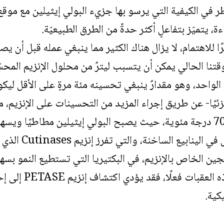
ر في الكيفية التي يرسو بها جزيء البولي إيثيلين مع موقع 
ة، يتميّز بتفاعلٍ أكثر حدةً من الطرق الطبيعيّة.
 وقتنا الحالي يمكن أن يتسبب ليترٌ من محلول الإنزيم ال
لواحد، وهو مقدارٌ ينبغي تحسينه مئة مرةٍ على الأقل ليكون
جزئيًا- عن طريق إجراء المزيد من التحسينات على الإنزيم،
درجات حرارةٍ تتخطّى 70 درجة مئوية، حيث يصبح البولي إيثيلين مطاطي
من البكتيريا الت
ين الخاص بالإنزيم، في البكتيريا التي تستطيع النمو بسهو
إن أمكن التغلب عل
كية.