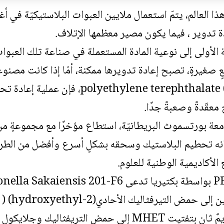
هذا العالم، يتمّ استعمال ملايين العبوات البلاستيكيّة في أ
 تدوير ، فيما يكون مصير معظمها الإتلاف.
لأولى إلى نوعية المادة المستعملة في صناعة تلك العبوات
صغيرةٍ، تصبح إعادة تدويرها ممكنة، أمّا إذا كانت مصنوع
كالبولي إيثيلين hylene terephthalate (PET
معقّدةً وصعبةً جدًا.
 بورتسموث البريطانيّة، استطاع مؤخرًا مع مجموعةٍ من زم
PETA، بإمكانه تحطيم البلاستيك وسحقه بشكلٍ أسرع وأفضل من ال
الأكاديمية الوطنية للعلوم.
بتفاعل