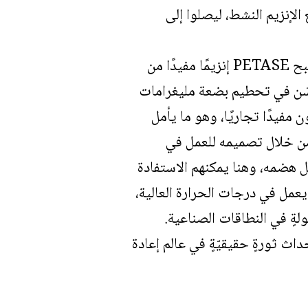
الإنزيم النشط، ليصلوا إلى
ورغم أنّ الأمر يبدو مثيرًا للاهتمام، لا يزال هناك الكثير مما ينبغي عمله قبل أن يصبح PETASE إنزيمًا مفيدًا من
محسّن في تحطيم بضعة مليغرامات
 مفيدًا تجاريًا، وهو ما يأمل
 من خلال تصميمه للعمل في
ًا ويسهل هضمه، وهنا يمكنهم الاستفادة
ي تعيش في الينابيع الساخنة، والتي تفرز إنزيم Cutinases الذي يعمل في درجات الحرارة العالية،
لةٍ في النطاقات الصناعية.
ى هذه العقبات فعلًا، فقد يؤدي اكتشاف إنزيم PETASE إلى إحداث ثورةٍ حقيقيّةٍ في عالم إعادة