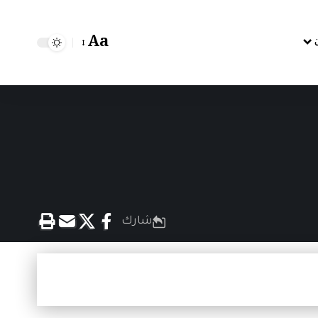
Aa
شارك