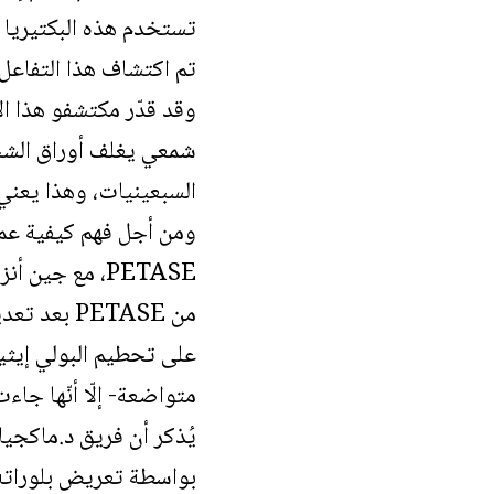
تستخدم هذه البكتيريا ا
شمعي يغلف أوراق الشجر،
السبعينيات، وهذا يعني أن 
متواضعة- إلّا أنّها جا
يُذكر أن فريق د.ماكجيان