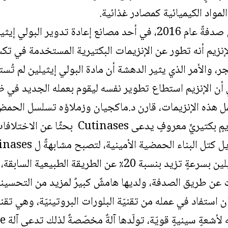
لمواد الكيميائية كمصادر غذائية.
تم اكتشاف هذا التفاعل صدفةً عام 2016، في أحد مصانع إعادة تدو
 والأمر الذي يثير الدهشة أن مادة البولي إيثيلين لم تُست
الإنزيم استطاع تطوير نفسه ليقوم بعمله الجديد في ظرف 50 عامًا
PETASE، مع جين أنزيمٍ بكتيريٍّ معروفٍ يد
على تحطيم البولي إيثيلين بسرعةٍ تزيد بنسبة 20٪ عن الطريقة
ءت عن طريق الصدفة، ولديها هامشٌ كبيرٌ لمزيد من التحسين
 استفاد في عمله من تقنيّة البلورات البروتينيّة، وهي تقن