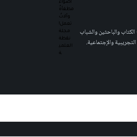
 تهدف الى إثراء المحتوى العلمي العربي على والويب٬ وتشجيع الكتاب والباحثين والشباب