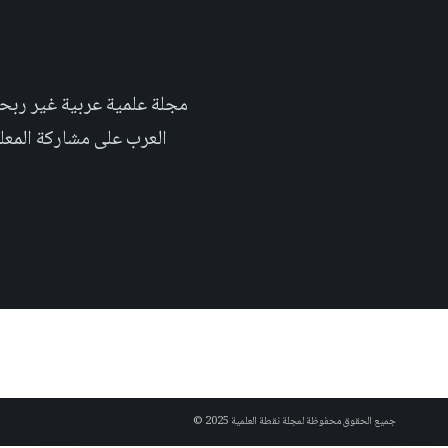
العرب على مشاركة المعلومة بلغتهم الأم٬ حتى تأخد هذه اللغة دوراً اك
جميع الحقوق محفوظة لمجلة نقطة العلمية 2025 ©