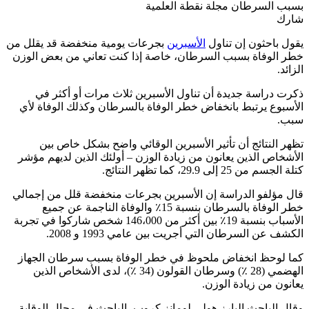
شارك
يقول باحثون إن تناول
الأسبرين
بجرعات يومية منخفضة قد يقلل من
خطر الوفاة بسبب السرطان، خاصة إذا كنت تعاني من بعض الوزن
الزائد.
ذكرت دراسة جديدة أن تناول الأسبرين ثلاث مرات أو أكثر في
الأسبوع يرتبط بانخفاض خطر الوفاة بالسرطان وكذلك الوفاة لأي
سبب.
تظهر النتائج أن تأثير الأسبرين الوقائي واضح بشكل خاص بين
الأشخاص الذين يعانون من زيادة الوزن – أولئك الذين لديهم مؤشر
كتلة الجسم من 25 إلى 29.9، كما تظهر النتائج.
قال مؤلفو الدراسة إن الأسبرين بجرعات منخفضة قلل من إجمالي
خطر الوفاة بالسرطان بنسبة 15٪ والوفاة الناجمة عن جميع
الأسباب بنسبة 19٪ بين أكثر من 146،000 شخص شاركوا في تجربة
الكشف عن السرطان التي أجريت بين عامي 1993 و 2008.
كما لوحظ انخفاض ملحوظ في خطر الوفاة بسبب سرطان الجهاز
الهضمي (28 ٪) وسرطان القولون (34 ٪)، لدى الأشخاص الذين
يعانون من زيادة الوزن.
وقال الباحث البارز هولي لومانز كروب، الباحث في مجال الوقاية