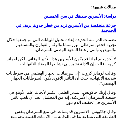
مقالات شبيهة:
دراسة: الأسبرين صديقك في سن الخمسين
جرعة منخفضة من الأسبرين تزيد من خطر حدوث نزيف في
الجمجمة
تضمنت الدراسة الجديدة إعادة تحليل للبيانات التي تم جمعها خلال
تجربة فحص سرطان البروستاتا والرئة والقولون والمستقيم
والمبيض، والتي رعاها المعهد الوطني للسرطان.
لا أحد يعلم لماذا قد يكون للأسبرين هذا التأثير الوقائي، لكن لومانز
كروب قالت إن الأدلة تشير إلى نشاطها المضاد للالتهابات.
وقالت لومانز كروب “إن سرطانات الجهاز الهضمي هي سرطانات
شديدة الالتهاب، حيث أن التأثير الأقوى يكون لسرطانات الجهاز
الهضمي”.
وقال إريك جاكوبس، المدير العلمي الكبير لأبحاث علم الأوبئة في
جمعية السرطان الأمريكية، إنه من المحتمل أيضا أن يلعب تأثير
الأسبرين في تخفيف الدم دورا.
وقال جاكوبس “الاسبرين قد يساعد في منع السرطان بنفس
الطريقة التي يساعد بها في الوقاية من الازمات القلبية وهو منع