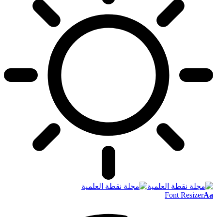
Font Resizer
Aa