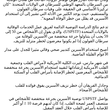
من السرطان بالمعهد الوطني للسرطان في الولايات المتحدة: “كان
تركيزنا الأساسي في الحقيقة على وفيات سرطان القولون
والمستقيم، حيث يوجد الكثير من الأدلة التي تشير إلى أن استخدام
الأسبرين قد يقلل من خطر الوفاة المعوية”.
تدعم نتائج الدراسة التوصية الدائمة لفريق عمل الخدمات الوقائية
بالولايات المتحدة (USPSTF)، والذي يقول إن الأشخاص من 50 إلى
59 يجب أن يتناولوا جرعة منخفضة من الأسبرين للوقاية من
سرطان القولون إذا لم يكونوا معرضون لخطر متزايد للنزيف.
أصبح استخدام الأسبرين كتدبير صحي وقائي مثيرا للجدل على مدار
الأعوام القليلة الماضية.
في شهر مارس، غيرت الكلية الأمريكية لأمراض القلب وجمعية
القلب الأمريكية إرشاداتها لتقييد استخدام الأسبرين بجرعة منخفضة
للأشخاص المعرضين لخطر الإصابة بأمراض القلب أو السكتة
الدماغية.
وجادل الفريقان أن خطر نزيف الأسبرين يفوق فوائده للقلب
للأشخاص الأصحاء.
يواصل USPSTF توصية الأسبرين بجرعة منخفضة للأشخاص في
منتصف العمر لصحة القلب، إذا كان لديهم فرصة 10 ٪ أو أكبر
للإصابة بأمراض القلب خلال العقد المقبل.