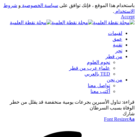
باستخدام هذا الموقع ، فإنك توافق على
سياسة الخصوصية
و
شروط
الاستخدام
.
Accept
لقيمات
عمق
تقنية
تحر
من قطر
نجوم العلوم
علماء عرب من قطر
TED بالعربي
من نحن
تواصل معنا
أكتب معنا
قراءة:
تناول الأسبرين بجرعات يومية منخفضة قد يقلل من خطر
الوفاة بسبب السرطان
شارك
Font Resizer
Aa