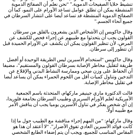
تنشيط خلايا الصفيحات الدموية.” “نحن نعلم أن الصفائح الدموية
المنشطة يمكن أن تطلق عوامل تساعد الأورام على النمو، كما أن
الصفائح الدموية المنشطة قد تساعد أيضا على انتشار السرطان في
جميع أنحاء الجسم.”
وقال جاكوبس إن الأشخاص الذين يشعرون بالقلق من سرطان
القولون يجب أن يتحدثوا مع طبيبهم عن إجراء فحص للكشف عن
المرض، لأن تنظير القولون يمكن أن يكشف عن الأورام الحميدة قبل
أن تتطور إلى سرطان.
وقال جاكوبس “استخدام الأسبرين ليس الطريقة الوحيدة أو أفضل
طريقة لتقليل مخاطر الإصابة بسرطان القولون والمستقيم”، مضيفا
أن الحفاظ على وزن صحي وممارسة النشاط البدني والإقلاع عن
التدخين وتناول كميات أقل من اللحوم الحمراء يمكن أن يساعد أيضا
في تقليل مخاطر الإصابة.
قالت الدكتورة ماري جينيفر ماركهام، المتحدثة باسم الجمعية
الأمريكية لعلم الأورام السريري وطبيب السرطان بجامعة فلوريدا،
إن أي شخص يفكر في تناول الأسبرين يوميا يجب أن يناقش الأمر
مع طبيبه أولاً.
وقال ماركهام: “من المهم إجراء مناقشة مع الطبيب حول ما إذا
كانت فوائد الأسبرين العادي تفوق الأضرار”. “لا أعتقد أن هذا هو
المقاس المناسب للجميع، ويجب أن يتم إضفاء الطابع الشخصي