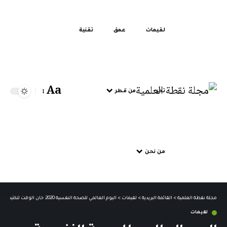
لقيمات
عمق
تقنية
Aa
تحر
من قطر
من نحن
مجلة نقطة العلمية
>
القائمة البريدية
>
لقيمات
>
اليوم العالمي للصحة النفسية 2020: حان الوقت لتكثيف الدعم للمدراء التنفيذيين
لقيمات