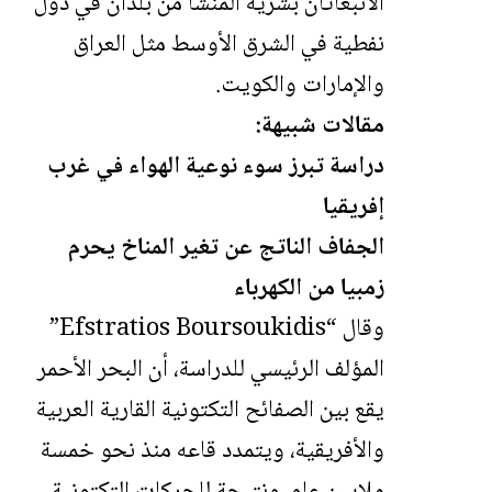
الانبعاثان بشرية المنشأ من بلدان في دول
نفطية في الشرق الأوسط مثل العراق
والإمارات والكويت.
مقالات شبيهة:
دراسة تبرز سوء نوعية الهواء في غرب
إفريقيا
الجفاف الناتج عن تغير المناخ يحرم
زمبيا من الكهرباء
وقال “Efstratios Boursoukidis”
المؤلف الرئيسي للدراسة، أن البحر الأحمر
يقع بين الصفائح التكتونية القارية العربية
والأفريقية، ويتمدد قاعه منذ نحو خمسة