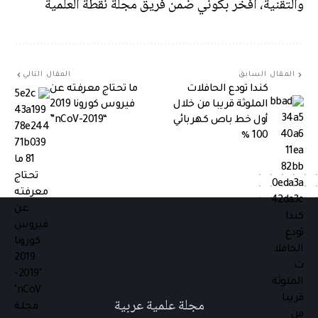
والتقنية، أفخر بكوني ضمن فريق مجلة نقطة العلمية
المقال السابق
المقال التالي
كندا تودع الحافلات
ما تحتاج معرفته عن
الملوثة قريبا من خلال
فيروس كورونا 2019
أول خط باص كهربائي
“2019-nCoV”
100 ٪
مجلة علمية عربية