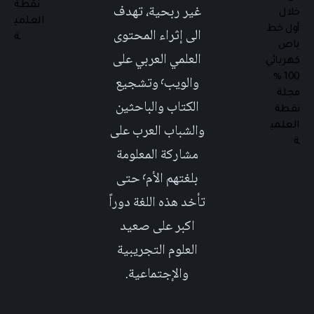
غير ربحية، تهدف
الى إثراء المحتوى
العلمي العربي على
والويب٬ وتشجيع
الكتاب والباحثين
والشباب العرب على
مشاركة المعلومة
بلغتهم الأم٬ حتى
تأخد هذه اللغة دوراً
اكبر على صعيد
العلوم التجريبية
والإجتماعية.