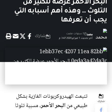
البحر الأحمر عرضة للكثير من
التلوث … وهذه أهم أسبابه التي
يجب أن تعرفها
محمد
7 سنوات مضت
شارك
آخر تحديث: 1 فبراير,2020 3:47 م
تنبعث الهيدروكربونات الغازية بشكل
شارك
طبيعي من
البحر الأحمر
، مسببة تلوثا