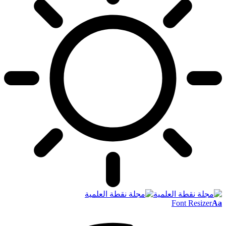
Font Resizer
Aa