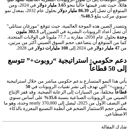
هائلاً، حيث تقدر قيمتها حالياً بنحو
3.65 مليار دولار
في 2024، ومن
المتوقع أن تصل إلى
86.39 مليار دولار
بحلول عام 2032، بمعدل نمو
سنوي مركب يبلغ
48.5%
.
وتتصدر الصين هذه الموجة العالمية، حيث تتوقع “مورغان ستانلي”
أن تصل أعداد الروبوتات البشرية في الصين إلى
302.3 مليون
وحدة
بحلول عام 2050، مقارنة بـ 77.7 مليوناً في الولايات المتحدة.
كما من المتوقع أن يتضاعف حجم السوق الصيني أكثر من مرتين،
من
47 مليار دولار
في 2024 إلى
108 مليارات دولار
في 2028.
دعم حكومي: استراتيجية “روبوت+” تتوسع
إلى 50 قطاعاً
يأتي هذا النمو المتسارع بدعم حكومي مباشر من خلال استراتيجية
“روبوت+” التي تهدف إلى نشر تقنيات الروبوتات في
50
قطاعاً
مختلفاً، من السيارات إلى الرعاية الصحية. وقد قفز الإنتاج
الصيني من الروبوتات الصناعية بنسبة
35.6%
على أساس سنوي
في النصف الأول من 2025، ليصل إلى nearly 370,000 وحدة، وهو ما
يعكس حجم الاستثمار الضخم في أنظمة التصنيع المعززة بالذكاء
الاصطناعي.
شارك المقالة