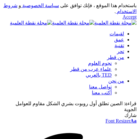
باستخدام هذا الموقع ، فإنك توافق على
سياسة الخصوصية
و
شروط
الاستخدام
.
Accept
لقيمات
عمق
تقنية
تحر
من قطر
نجوم العلوم
علماء عرب من قطر
TED بالعربي
من نحن
تواصل معنا
أكتب معنا
قراءة:
الصين تطلق أول روبوت بشري الشكل مقاوم للعوامل
الجوية
شارك
Font Resizer
Aa