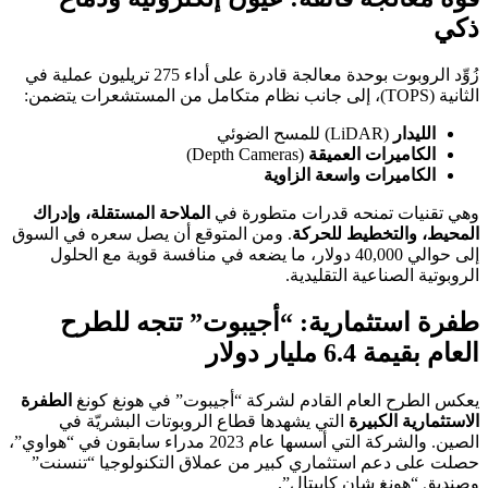
ذكي
زُوِّد الروبوت بوحدة معالجة قادرة على أداء 275 تريليون عملية في
الثانية (TOPS)، إلى جانب نظام متكامل من المستشعرات يتضمن:
الليدار
(LiDAR) للمسح الضوئي
الكاميرات العميقة
(Depth Cameras)
الكاميرات واسعة الزاوية
وهي تقنيات تمنحه قدرات متطورة في
الملاحة المستقلة، وإدراك
المحيط، والتخطيط للحركة
. ومن المتوقع أن يصل سعره في السوق
إلى حوالي 40,000 دولار، ما يضعه في منافسة قوية مع الحلول
الروبوتية الصناعية التقليدية.
طفرة استثمارية: “أجيبوت” تتجه للطرح
العام بقيمة 6.4 مليار دولار
يعكس الطرح العام القادم لشركة “أجيبوت” في هونغ كونغ
الطفرة
الاستثمارية الكبيرة
التي يشهدها قطاع الروبوتات البشريّة في
الصين. والشركة التي أسسها عام 2023 مدراء سابقون في “هواوي”،
حصلت على دعم استثماري كبير من عملاق التكنولوجيا “تنسنت”
وصنديق “هونغ شان كابيتال”.