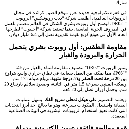
شارك
في قفزة تكنولوجية جديدة تعزز موقع الصين كرائدة في مجال
الروبوتات العالمية، أطلقت شركة “ديب روبوتيكس” الروبوت
“DR02″، ليصبح أول روبوت بشري الشكل في العالم مصمم للعمل
في الظروف الجوية القاسية، بينما تستعد شركة “أجيبوت” لطرحها
العام الأول في هونغ كونغ بقيمة تقديرية تصل إلى 6.4 مليار دولار.
مقاومة الطقس: أول روبوت بشري يتحمل
الحرارة والبرودة والغبار
يتميز الروبوت “DR02” بتصنيف مقاومة للماء والغبار من فئة
“IP66″، مما يمكنه من العمل بفعالية في نطاق حراري واسع يتراوح
بين
20 درجة تحت الصفر و55 درجة مئوية
. ويبلغ طوله 175 سم،
ويمكنه المشي بسرعة 1.5 متر في الثانية، وصعود سلالم بارتفاع 20
سم، وحمل أوزان تصل إلى 20 كغم.
ويعتمد التصميم على
هيكل نمطي سريع الفك
، يسهل عمليات
الصيانة واستبدال المكونات بسرعة، وهو ما يعالج أحد أبرز التحديات
التي كانت تعيق استخدام الروبوتات البشرية في البيئات الصناعية
المعقدة.
قوة معالجة فائقة: عيون إلكترونية ودماغ