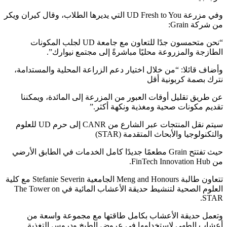
وفي مزرعة UD Fresh to You التي يديرها الطلاب، وقال كيران ويكر
من شركة Grain:
“نحن متحمسون جدًا للتعاون مع جامعة UD لجلب المكونات
الطازجة والمزروعة محليًا مباشرةً إلى مجتمع نيوارك”.
وأضاف قائلا: “من خلال اختيار دعم الزراعة المحلية والمستدامة،
نترك بصمة كربونية أقل
عن طريق تقليل أوقات العبور من المزرعة إلى المائدة، ويمكننا
تقديم مكونات صحية ومغذية ونكهة أكثر.”
سيتم نقل المنتجات عبر الشارع من CANR إلى حرم UD للعلوم
والتكنولوجيا والأبحاث المتقدمة (STAR)
حيث تفتتح Grain مطعمًا جديدًا كامل الخدمات في الطابق الأرضي
من FinTech Innovation Hub.
تتعاون طالبة Meng and Honours الجامعية Stefanie Severin مع كلية
العلوم الصحية لتنشيط حديقة الأعشاب المائية في The Tower on
STAR.
وتعمل حديقة الأعشاب بكامل طاقتها مع مجموعة واسعة من
أعشاب الطهي لاستخدامها في عروض الطبخ ودروس التغذية.