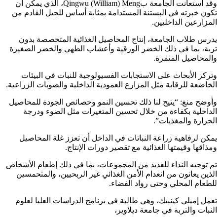
وقد استعانت الجامعة بQingwu (William) Meng، الذي يمكن أن
تكون خبرته في البستنة المستدامة بمثابة أساس للجيل القادم من
المزارعين الداخليين.
يدرس طلاب الجامعة، إنتاج المحاصيل الغذائية المتخصصة بدون
تربة، بما في ذلك الخضر الورقية وأعشاب الطهي والخضر الصغيرة
والمحاصيل المثمرة.
وتركز الأبحاث على الاستجابات الفسيولوجية للنبات في البيئات
الخاضعة للرقابة مثل المزارع العمودية الداخلية والصوبات الزراعية.
وأوضح منغ: “يتيح لنا ذلك تحسين النمو وخصائص الجودة للمحاصيل
الداخلية بكفاءة من خلال تحسين المتغيرات مثل الضوء ودرجة
الحرارة والمغذيات”.
يمكن لرفاهية زراعة النباتات في الداخل أن تعزز غلة المحاصيل
ومذاقها وقيمتها الغذائية مع تقصير دورات الإنتاج.
تم توجيه النداء للعديد من المجموعات، بما في ذلك إطعام الأشخاص
الذين يعانون من انعدام الأمن الغذائي غير الربحيين، والمتحمسين
للطعام المحلي وحتى رواد الفضاء.
تعمل إميلي كينبيك، وهي طالبة في برنامج الدراسات العليا لعلوم
النبات والتربة في جامعة ديلاوير،