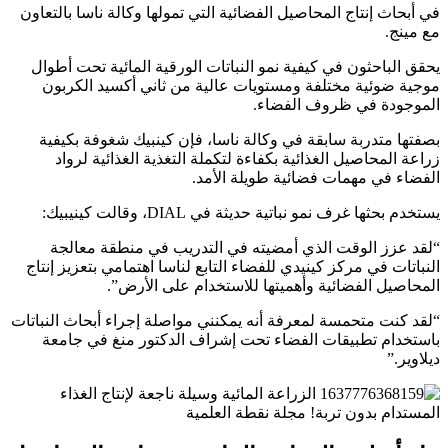
في أبحاث إنتاج المحاصيل الفضائية التي تمولها وكالة ناسا بالتعاون
مع مينج.
يحقق الباحثون في كيفية نمو النباتات الورقية المائية تحت أطوال
موجية ضوئية مختلفة ومستويات عالية من ثاني أكسيد الكربون
الموجودة في ظروف الفضاء.
بصفتها متدربة سابقة في وكالة ناسا، فإن كينبيك شغوفة بكيفية
زراعة المحاصيل الغذائية بكفاءة لتكملة التغذية الغذائية لرواد
الفضاء في مهمات فضائية طويلة الأمد.
يستخدم بحثها غرف نمو نباتية حديثة في DIAL، وقالت كينيبيك:
“لقد عزز الوقت الذي أمضيته في التدريب في منطقة معالجة
النباتات في مركز كينيدي للفضاء التابع لناسا اهتمامي بتعزيز إنتاج
المحاصيل الفضائية وأهميتها للاستخدام على الأرض”.
“لقد كنت متحمسة لمعرفة أنه يمكنني مواصلة إجراء أبحاث النباتات
باستخدام تطبيقات الفضاء تحت إشراف الدكتور منغ في جامعة
ديلاوير.”