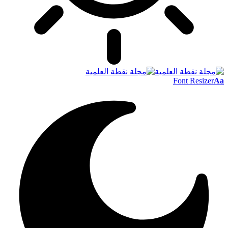
Font Resizer
Aa