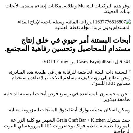
توفر هذه التركيبات لـ Meng وطلابه إمكانات إضاءة متقدمة لأبحاث
نباتات الدفيئة.
أبحاث البستنة أمر حيوي في خلق إنتاج
مستدام للمحاصيل وتحسين رفاهية المجتمع.
فقد قال Casey Brynjolfsson من VOLT Grow:
“البستنة ذات البيئة الخاضعة للرقابة هي في طليعة هذه المبادرة،
ونحن نتطلع إلى رؤية كيف سيساهم التلاعب بالإضاءة باستخدام
مصابيح LED للنمو”.
“نحن متحمسون للمساعدة في توسيع فرص أبحاث البستنة الداخلية
بجامعة ديلاوير.”
ويمكن لسكان مدينة نيوارك أيضًا تذوق المنتجات المزروعة بعناية.
حيث يشترك Grain Craft Bar + Kitchen الشهير مع كلية الزراعة
للموارد الطبيعية لتقديم فواكه وخضروات UD المزروعة في البيوت
الزجاجية