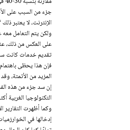
مقارنة بنسبة 30-40 في المائة في القطاعات الصناعية الرائدة في ذلك الوقت في الستينيات.
جزء من السبب على الأق
الإنترنت، لا يعتبر ذلك “
ولكن يتم التعامل معه 
على العكس من ذلك، عن
تقديم خدمات كانت سيئة
فإن هذا يحظى باهتمام 
المزيد من الأتمتة، وقد
إن سد جزء من هذه الفجوة
التكنولوجيا الغربية أكث
وكما أظهرت التقارير ال
إدخالها في الخوارزميات