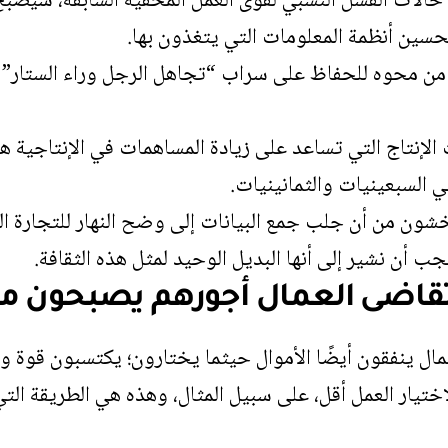
ع حالات الفشل النسبي لقوى العمل المخفية السابقة، سيصبح ه
حسين أنظمة المعلومات التي يتغذون بها.
ً من محوه للحفاظ على سراب “تجاهل الرجل وراء الستار” ا
 الإنتاج التي تساعد على زيادة المساهمات في الإنتاجية 
ي السبعينيات والثمانينيات.
يخشون من أن جلب جمع البيانات إلى وضح النهار للتجارة 
جب أن نشير إلى أنها البديل الوحيد لمثل هذه الثقافة.
قاضى العمال أجورهم يصبحون مو
مال ينفقون أيضًا الأموال حيثما يختارون؛ يكتسبون قوة و
اختيار العمل أقل، على سبيل المثال، وهذه هي الطريقة ال