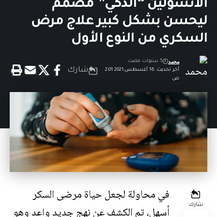
الأنسولين “الذكي” مصمم
ليحسن بشكل كبير علاج مرض
السكري من النوع الأول
محمد
5 سنوات مضت
شارك
آخر تحديث: 16 أغسطس,2021 2:01
ص
في محاولة لجعل حياة مرضى السكر
شارك
أسهل، تم الكشف عن نهج جديد واعد وهو