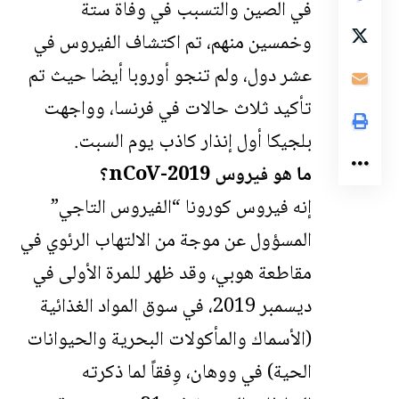
في الصين والتسبب في وفاة ستة
وخمسين منهم، تم اكتشاف الفيروس في
عشر دول، ولم تنجو أوروبا أيضا حيث تم
تأكيد ثلاث حالات في فرنسا، وواجهت
بلجيكا أول إنذار كاذب يوم السبت.
ما هو فيروس 2019-nCoV؟
إنه فيروس كورونا “الفيروس التاجي”
المسؤول عن موجة من الالتهاب الرئوي في
مقاطعة هوبي، وقد ظهر للمرة الأولى في
ديسمبر 2019، في سوق المواد الغذائية
(الأسماك والمأكولات البحرية والحيوانات
الحية) في ووهان، وِفقاً لما ذكرته