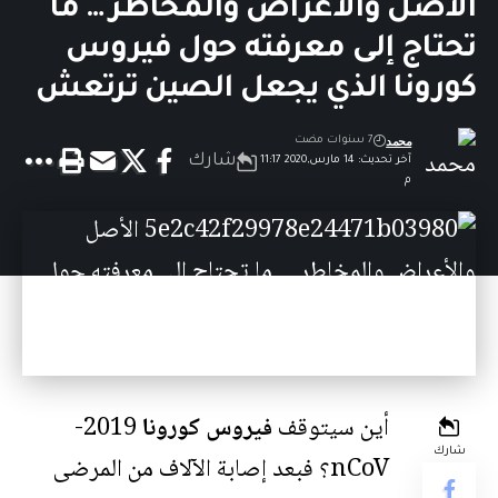
الأصل والأعراض والمخاطر … ما
تحتاج إلى معرفته حول فيروس
كورونا الذي يجعل الصين ترتعش
محمد
7 سنوات مضت
شارك
آخر تحديث: 14 مارس,2020 11:17
م
أين سيتوقف
فيروس كورونا
2019-
شارك
nCoV؟ فبعد إصابة الآلاف من المرضى