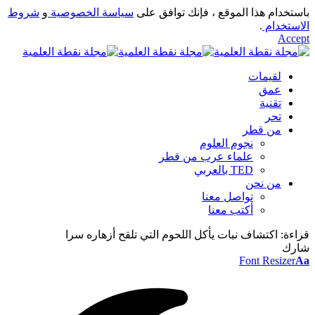
باستخدام هذا الموقع ، فإنك توافق على
سياسة الخصوصية
و
شروط
الاستخدام
.
Accept
لقيمات
عمق
تقنية
تحر
من قطر
نجوم العلوم
علماء عرب من قطر
TED بالعربي
من نحن
تواصل معنا
أكتب معنا
قراءة:
اكتشاف نبات يأكل اللحوم التي تلقح أزهاره سرا
شارك
Font Resizer
Aa