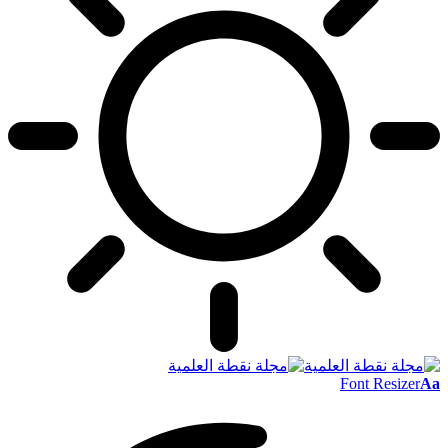
Font Resizer
Aa