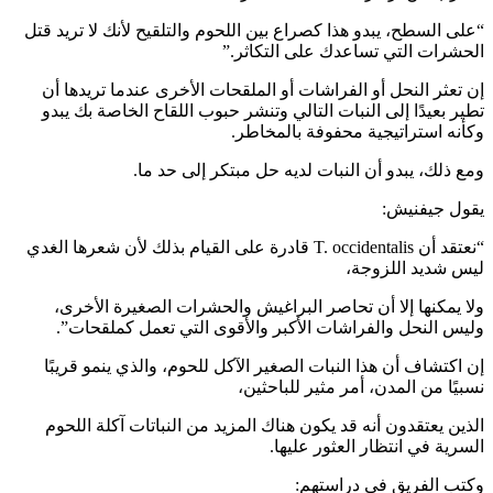
“على السطح، يبدو هذا كصراع بين اللحوم والتلقيح لأنك لا تريد قتل
الحشرات التي تساعدك على التكاثر.”
إن تعثر النحل أو الفراشات أو الملقحات الأخرى عندما تريدها أن
تطير بعيدًا إلى النبات التالي وتنشر حبوب اللقاح الخاصة بك يبدو
وكأنه استراتيجية محفوفة بالمخاطر.
ومع ذلك، يبدو أن النبات لديه حل مبتكر إلى حد ما.
يقول جيفنيش:
“نعتقد أن T. occidentalis قادرة على القيام بذلك لأن شعرها الغدي
ليس شديد اللزوجة،
ولا يمكنها إلا أن تحاصر البراغيش والحشرات الصغيرة الأخرى،
وليس النحل والفراشات الأكبر والأقوى التي تعمل كملقحات”.
إن اكتشاف أن هذا النبات الصغير الآكل للحوم، والذي ينمو قريبًا
نسبيًا من المدن، أمر مثير للباحثين،
الذين يعتقدون أنه قد يكون هناك المزيد من النباتات آكلة اللحوم
السرية في انتظار العثور عليها.
وكتب الفريق في دراستهم: