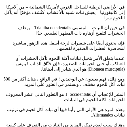
في الأراضي الرطبة للساحل الغربي لأمريكا الشمالية – من ألاسكا
إلى كاليفورنيا – يعيش نبات شبيه بالأعشاب اكتُشف مؤخرًا أنه يأكل
اللحوم سرا.
في حين أن النبات – المسمى Triantha occidentalis – يوظف
الحشرات لتلقيح أزهاره ذات المظهر الطبيعي جدًا
فإنه يحتوي أيضًا على شعيرات لزجة أسفل هذه الزهور مباشرة
لمحاصرة الحشرات الصغيرة لقضمها.
عندما يتعلق الأمر بتخيل نباتات آكلة اللحوم تأكل الحشرات أو
العناكب أو حتى الحيوانات الصغيرة، فإن خَنَّاق الذباب فينوس
(Dionaea muscipula) هو الذي يتبادر إلى أذهاننا.
ومع ذلك، فهم بعيدون عن الوحيدين ؛ في الواقع ، هناك أكثر من 500
نبات آكل للحوم مختلف ، ونستمر في العثور على المزيد.
المثير للإعجاب أن T. occidentalis هو التطور الثاني عشر المعروف
للحيوانات آكلة اللحوم في النباتات
وهذه المرة هي الأولى التي رأينا فيها أي نبات آكل لحوم في ترتيب
نباتات Alismatales.
وهناك سبب لعدم تمكن المزيد من النباتات من التعرف على كيفية