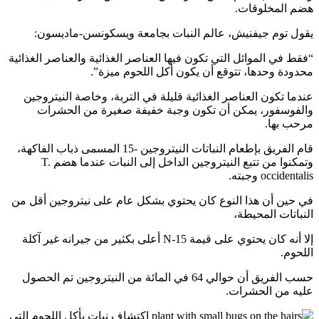
هضم المخلوقات.
يقول توم جيفنيش، عالم النبات بجامعة ويسكونسن-ماديسون:
“فقط في الموائل التي تكون فيها العناصر الغذائية والعناصر الغذائية
محدودة وحدها، تتوقع أن يكون أكل اللحوم ميزة”.
عندما تكون العناصر الغذائية قليلة في التربة، وخاصة النيتروجين
والفوسفور، يمكن أن تكون وجبة خفيفة صغيرة من الحشرات
مرحب بها.
قام الفريق بإطعام النباتات النيتروجين -15 المسمى ذباب الفاكهة،
وتمكنوا من تتبع النيتروجين الداخل إلى النبات عندما هضم T.
occidentalis وجبته.
في حين أن هذا النوع كان يحتوي بشكل عام على نيتروجين أقل من
النباتات المحيطة،
إلا أنه كان يحتوي على قيمة N-15 أعلى بكثير من جيرانه غير آكلة
اللحوم.
حسب الفريق أن حوالي 64 في المائة من النيتروجين تم الحصول
عليه من الحشرات.