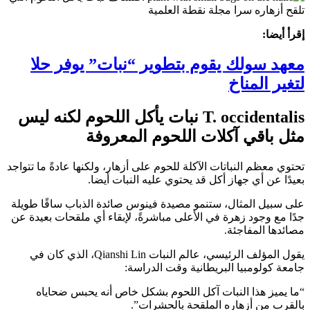
إقرأ أيضا:
معهد سولك يقوم بتطوير “نبات” يوفر حلا
لتغير المناخ
T. occidentalis نبات يأكل اللحوم لكنه ليس
مثل باقي آكلات اللحوم المعروفة
تحتوي معظم النباتات الآكلة للحوم على أزهار، ولكنها عادةً ما تتواجد
بعيدًا عن أي جهاز أكل قد يحتوي عليه النبات أيضا.
على سبيل المثال، ستنمو مصيدة فينوس صائدة الذباب ساقًا طويلة
جدًا مع وجود زهرة في الأعلى مباشرةً، لإبقاء أي ملقحات بعيدة عن
مصائدها المفاجئة.
يقول المؤلف الرئيسي، عالم النبات Qianshi Lin، الذي كان في
جامعة كولومبيا البريطانية وقت الدراسة:
“ما يميز هذا النبات آكل اللحوم بشكل خاص أنه يحبس ضحاياه
بالقرب من أزهاره الملقحة بالحشرات”.