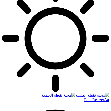
Font Resizer
Aa