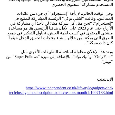
المستخدم مشاركة المحتوى الحصري.
وفي الوقت الحالي، لا يأخذ “إنستجرام” أي جزء من عائدات
المبدعين، وقالت “آشلي يوكي” الرئيسة المشاركة للمنتج في
“إنستجرام”: “نحن مثل كل شركة ميتا؛ لن نأخذ أي مشاركة في
الأرباح حتى عام 2023 على الأقل، هدفنا الرئيسي هنا هو مساعدة
منشئي المحتوى في كسب لقمة العيش، نحاول التفكير في جميع
الطرق التي يمكننا من خلالها إنشاء منتجات لتحقيق الدخل حيثما
كان ذلك ممكنًا”.
ويعد هذا الإعلان محاولة لمنافسة التطبيقات الأخرى مثل
“OnlyFans” أو”تيك توك”، بالإضافة إلى ميزة “Super Follows” من
“تويتر”.
الإندبندنت
https://www.independent.co.uk/life-style/gadgets-and-
tech/instagram-subscription-paid-creators-month-b1997133.html