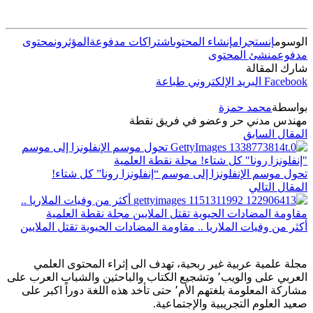
الوسوم
إنستجرام
إنشاء المحتوى
اشتراكات مدفوعة
المؤثرون
محتوى
مدفوع
منشئ المحتوى
شارك المقالة
Facebook
البريد الإلكتروني
طباعة
بواسطة
محمد حمزة
مهندس مدني حر وعضو في فريق نقطة
المقال السابق
تحول موسم الإنفلونزا إلى موسم “إنفلونزا رونا” كل شتاء!
المقال التالي
أكثر من وفيات الملاريا .. مقاومة المضادات الحيوية تقتل الملايين
مجلة علمية عربية غير ربحية، تهدف الى إثراء المحتوى العلمي
العربي على والويب٬ وتشجيع الكتاب والباحثين والشباب العرب على
مشاركة المعلومة بلغتهم الأم٬ حتى تأخد هذه اللغة دوراً اكبر على
صعيد العلوم التجريبية والإجتماعية.