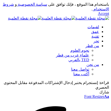
باستخدام هذا الموقع ، فإنك توافق على
سياسة الخصوصية
و
شروط
الاستخدام
.
Accept
لقيمات
عمق
تقنية
تحر
من قطر
نجوم العلوم
علماء عرب من قطر
TED بالعربي
من نحن
تواصل معنا
أكتب معنا
قراءة:
إنستجرام يختبر إدخال الإشتراكات المدفوعة مقابل المحتوى
الحصري
شارك
Font Resizer
Aa