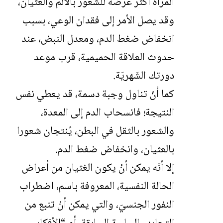
المرأة أكثر عرضة للشّعور بالألم والغثيان،
وقد يصل الأمر إلى فقدان الوعي، بسبب
انخفاض ضغط الدم، ومعدل النبض، عند
حدوث العلاقة الحميمية، قرب موعد
دورتك الشّهريّة.
كما أنّ تناول وجبة دسمة، قد يعطي نفس
النتيجة؛ فانسحاب الدم إلى المعدة،
والشعور بالثقل في البطن، يُنتجان شعورا
بالعثيان، وانخفاض ضغط الدم.
إلا أنّه يمكن أنْ يكون الغثيان من أعراض
الحالة النفسية، المعروفة باسم، اضطراب
النفور الجنسيّ، والتي يمكن أنْ تنبع من