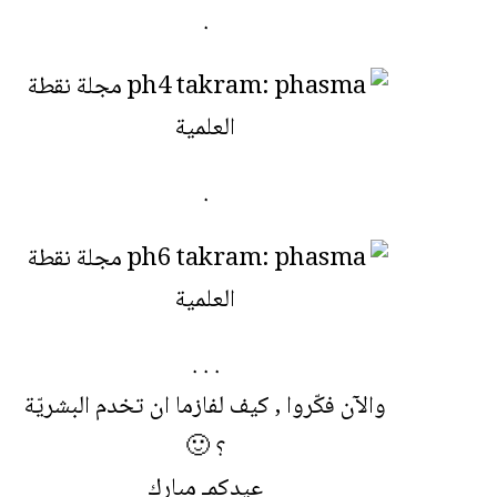
.
.
. . .
والآن فكّروا , كيف لفازما ان تخدم البشريّة
؟ 🙂
عيدكمـ مبارك