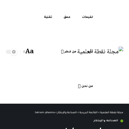
لقيمات
عمق
تقنية
Aa
تحر
من قطر
Font
Resizer
من نحن
مجلة نقطة العلمية
>
القائمة البريدية
>
الصناعة والإبتكار
>
takram: phasma
الصناعة والإبتكار